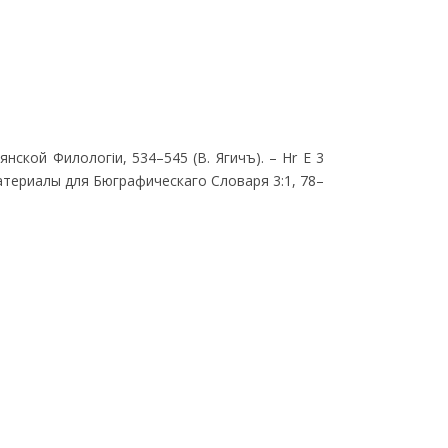
янской Филологiи, 534–545 (В. Ягичъ). – Hr E 3
 Материалы для Бюграфическаго Словаря 3:1, 78–