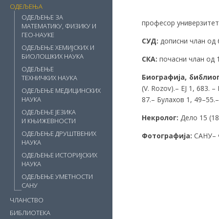
ОДЕЉЕЊА
ОДЕЉЕЊЕ ЗА
професор универзитет
МАТЕМАТИКУ, ФИЗИКУ И
ГЕО-НАУКЕ
СУД:
дописни члан од 6.
ОДЕЉЕЊЕ ХЕМИЈСКИХ И
БИОЛОШКИХ НАУКА
СКА:
почасни члан од 15
ОДЕЉЕЊЕ
Биографија, библио
ТЕХНИЧКИХ НАУКА
(V. Rozov).– EJ 1, 683
ОДЕЉЕЊЕ МЕДИЦИНСКИХ
87.– Булахов 1, 49–55.–
НАУКА
ОДЕЉЕЊЕ ЈЕЗИКА
Некролог:
Дело 15 (189
И КЊИЖЕВНОСТИ
ОДЕЉЕЊЕ ДРУШТВЕНИХ
Фотографија:
САНУ– Ф
НАУКА
ОДЕЉЕЊЕ ИСТОРИЈСКИХ
НАУКА
ОДЕЉЕЊЕ УМЕТНОСТИ
САНУ
ЧЛАНСТВО
БИБЛИОТЕКА