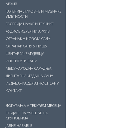
АРХИВ
ГАЛЕРИЈА ЛИКОВНЕ И МУЗИЧКЕ
УМЕТНОСТИ
ГАЛЕРИЈА НАУКЕ И ТЕХНИКЕ
АУДИОВИЗУЕЛНИ АРХИВ
ОГРАНАК У НОВОМ САДУ
ОГРАНАК САНУ У НИШУ
ЦЕНТАР У КРАГУЈЕВЦУ
ИНСТИТУТИ САНУ
МЕЂУНАРОДНА САРАДЊА
ДИГИТАЛНА ИЗДАЊА САНУ
ИЗДАВАЧКА ДЕЛАТНОСТ САНУ
КОНТАКТ
ДОГАЂАЊА У ТЕКУЋЕМ МЕСЕЦУ
ПРИЈАВЕ ЗА УЧЕШЋЕ НА
СКУПОВИМА
ЈАВНЕ НАБАВКЕ