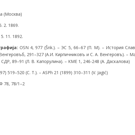
а (Москва)
 2. 1869.
. 11. 1892.
графија:
OSN 4, 977 (Šnk.). – ЭС 5, 66–67 (П. М). – История Слав
. – Венгеровъб, 291–327 (А.И. Кирпичниковъ и С. А. Венгеровъ). –
 СДР, 89–91 (Л. В. Капорулина). – КМЕ 1, 246-248 (А. Даскалова)
7) 519–520 (С. Т.). – ASPh 21 (1899) 310–311 (V. Jagić)
 78, 78/1–2