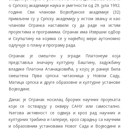
о Српској академији наука и уметности од 29. јула 1992.
године. Сви чланови Војвођанске академије (32)
примљени су у Српску академију у истом звању и као
чланови Огранка наставили су да раде на истим
пројектима и програмима. Огранак има Извршни одбор
и Скупштину на којима се у највећој мери аутономно
одлучује о плану и програму рада.
Огранак је смештен у згради Платонеум која
представља значајну културну баштину, задужбину
владике Платона Атанацковића, у којој је раније била
смештена Прва српска читаоница у Новом Саду,
Матица српска и друге образовне и културне установе
Војводине.
Данас је Огранак носилац бројних научних пројеката
који се остварују у оквиру САНУ или самостално.
Његова активност се одвија и кроз рад научних и
културних трибина и галерије, кроз сарадњу са научним
и образовним установама Новог Сада и Војводине и