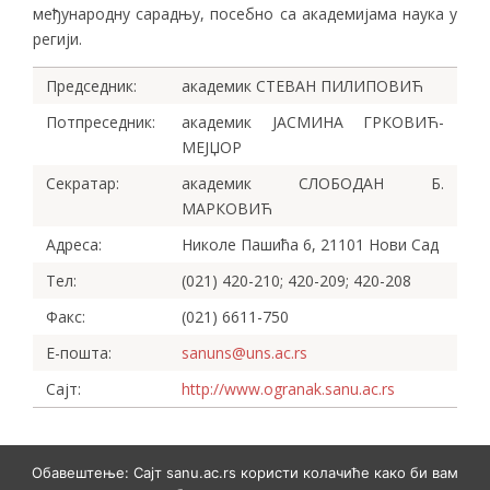
међународну сарадњу, посебно са академијама наука у
регији.
Председник:
академик СТЕВАН ПИЛИПОВИЋ
Потпреседник:
академик ЈАСМИНА ГРКОВИЋ-
МЕЈЏОР
Секратар:
академик СЛОБОДАН Б.
МАРКОВИЋ
Адреса:
Николе Пашића 6, 21101 Нови Сад
Тел:
(021) 420-210; 420-209; 420-208
Факс:
(021) 6611-750
Е-пошта:
sanuns@uns.ac.rs
Сајт:
http://www.ogranak.sanu.ac.rs
Обавештење: Сајт sanu.ac.rs користи колачиће како би вам