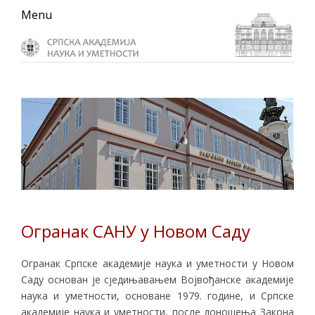
Skip
Skip
Skip
Menu
to
to
to
primary
main
primary
navigation
content
sidebar
Огранак САНУ у Новом Саду
Огранак Српске академије наука и уметности у Новом
Саду основан је сједињавањем Војвођанске академије
наука и уметности, основане 1979. године, и Српске
академије наука и уметности, после доношења Закона