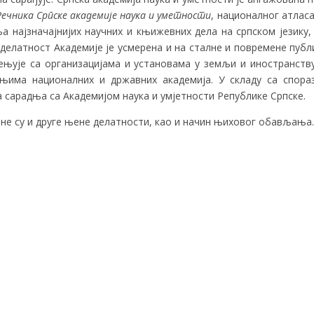
Речника Српске академије наука и уметности
, националног атласа
а најзначајнијих научних и књижевних дела на српском језику,
делатност Академије је усмерена и на сталне и повремене публи
мењује са организацијама и установама у земљи и иностранству
њима националних и државних академија. У складу са спора
а сарадња са Академијом наука и умјетности Републике Српске.
не су и друге њене делатности, као и начин њиховог обављања.