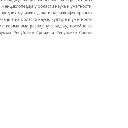
 и енциклопедија у области науке и уметности,
 вредних музичких дела и најважнијих правних
кације из области науке, културе и уметности
 с којима има развијену сарадњу, посебно са
зумом Републике Србије и Републике Српске