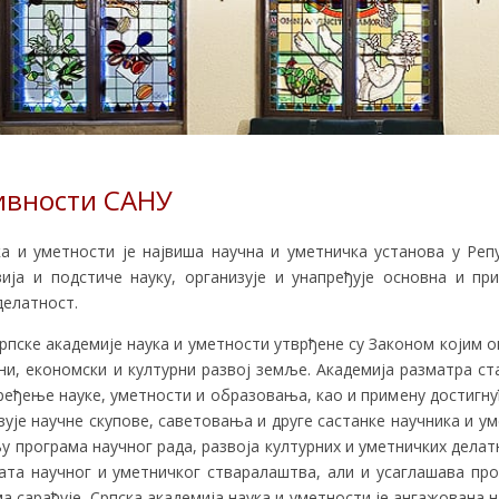
ивности САНУ
а и уметности је највиша научна и уметничка установа у Репу
ија и подстиче науку, организује и унапређује основна и 
делатност.
рпске академије наука и уметности утврђене су Законом којим о
ни, економски и културни развој земље. Академија разматра с
ређење науке, уметности и образовања, као и примену достигнућ
ује научне скупове, саветовања и друге састанке научника и ум
у програма научног рада, развоја културних и уметничких делат
та научног и уметничког стваралаштва, али и усаглашава про
има сарађује. Српска академија наука и уметности је ангажована 