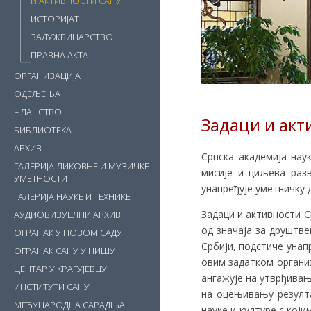
И АКТИВНОСТИ САНУ
ИСТОРИЈАТ
ЗАДУЖБИНАРСТВО
ПРАВНА АКТА
ОРГАНИЗАЦИЈА
ОДЕЉЕЊА
ЧЛАНСТВО
Задаци и акт
БИБЛИОТЕКА
АРХИВ
Српска академија наук
ГАЛЕРИЈА ЛИКОВНЕ И МУЗИЧКЕ
мисије и циљева разв
УМЕТНОСТИ
унапређује уметничку 
ГАЛЕРИЈА НАУКЕ И ТЕХНИКЕ
Задаци и активности С
АУДИОВИЗУЕЛНИ АРХИВ
од значаја за друштве
ОГРАНАК У НОВОМ САДУ
Србији, подстиче унап
ОГРАНАК САНУ У НИШУ
овим задатком организ
ЦЕНТАР У КРАГУЈЕВЦУ
ангажује на утврђивањ
ИНСТИТУТИ САНУ
на оцењивању резулта
МЕЂУНАРОДНА САРАДЊА
науке и културе с кој