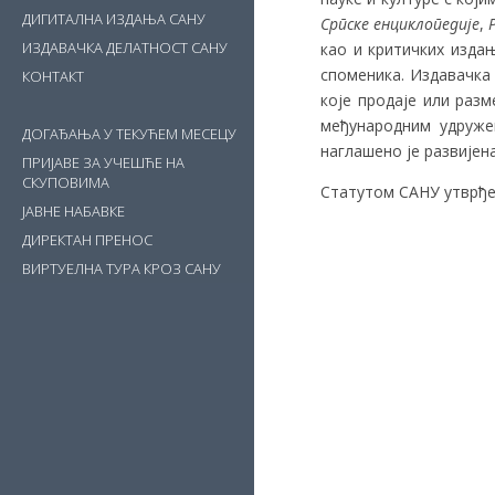
ДИГИТАЛНА ИЗДАЊА САНУ
Српске енциклопедије
,
ИЗДАВАЧКА ДЕЛАТНОСТ САНУ
као и критичких издањ
споменика. Издавачка 
КОНТАКТ
које продаје или раз
међународним удруже
ДОГАЂАЊА У ТЕКУЋЕМ МЕСЕЦУ
наглашено је развијен
ПРИЈАВЕ ЗА УЧЕШЋЕ НА
СКУПОВИМА
Статутом САНУ утврђе
ЈАВНЕ НАБАВКЕ
ДИРЕКТАН ПРЕНОС
ВИРТУЕЛНА ТУРА КРОЗ САНУ