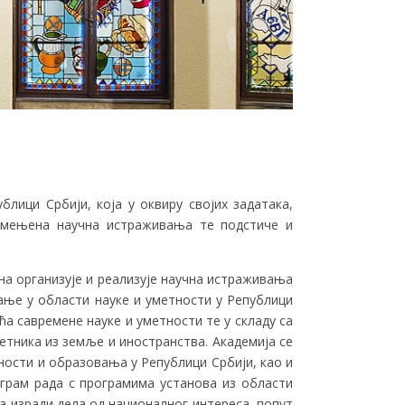
блици Србији, која у оквиру својих задатака,
примењена научна истраживања те подстиче и
на организује и реализује научна истраживања
тање у области науке и уметности у Републици
а савремене науке и уметности те у складу са
етника из земље и иностранства. Академија се
ности и образовања у Републици Србији, као и
грам рада с програмима установа из области
на изради дела од националног интереса, попут