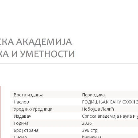
Врста издања
Периодика
Наслов
ГОДИШЊАК САНУ CXXXII З
Уредник/Уредници
Небојша Лалић
Издавач
Српска академија наука и
Година
2026
Број страна
396 стр.
Писмо
ћирилица