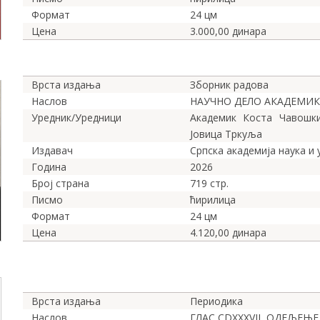
Формат
24 цм
Цена
3.000,00 динара
Врста издања
Зборник радова
Наслов
НАУЧНО ДЕЛО АКАДЕМИ
Уредник/Уредници
Академик Коста Чавошки
Јовица Тркуља
Издавач
Српска академија наука и
Година
2026
Број страна
719 стр.
Писмо
ћирилица
Формат
24 цм
Цена
4.120,00 динара
Врста издања
Периодика
Наслов
ГЛАС CDXXXVII, ОДЕЉЕЊ