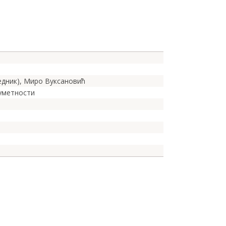
едник), Миро Вуксановић
 уметности