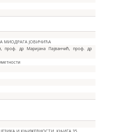
КА МИОДРАГА ЈОВИЧИЋА
, проф. др Маријана Пајванчић, проф. др
 уметности
Е ЈЕЗИКА И КЊИЖЕВНОСТИ, КЊИГА 35