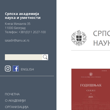
Skip
Skip
Skip
to
to
to
primary
main
primary
Српска академија
наука и уметности
navigation
content
sidebar
Кнезa Михаила 35
11000 Београд
Телефон: +381(0)11 2027-100
sasadir@sanu.ac.rs
ENGLISH
ПОЧЕТНА
О АКАДЕМИЈИ
ОРГАНИЗАЦИЈА