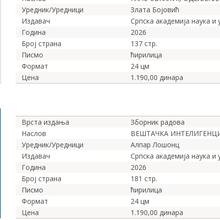
Уредник/Уредници
Злата Бојовић
Издавач
Српска академија наука и
Година
2026
Број страна
137 стр.
Писмо
ћирилица
Формат
24 цм
Цена
1.190,00 динара
Врста издања
Зборник радова
Наслов
ВЕШТАЧКА ИНТЕЛИГЕНЦИ
Уредник/Уредници
Алпар Лошонц
Издавач
Српска академија наука и
Година
2026
Број страна
181 стр.
Писмо
ћирилица
Формат
24 цм
Цена
1.190,00 динара