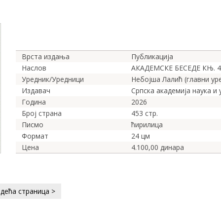
Врста издања
Публикација
Наслов
АКАДЕМСКЕ БЕСЕДЕ КЊ. 4
Уредник/Уредници
Небојша Лалић (главни ур
Издавач
Српска академија наука и
Година
2026
Број страна
453 стр.
Писмо
ћирилица
Формат
24 цм
Цена
4.100,00 динара
дећа страница >