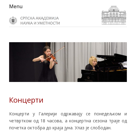
Skip
Skip
Skip
Menu
to
to
to
primary
main
primary
navigation
content
sidebar
Концерти
Концерти у Галерији одржавају се понедељком и
четвртком од 18 часова, а концертна сезона траје од
почетка октобра до краја јуна. Улаз је слободан.