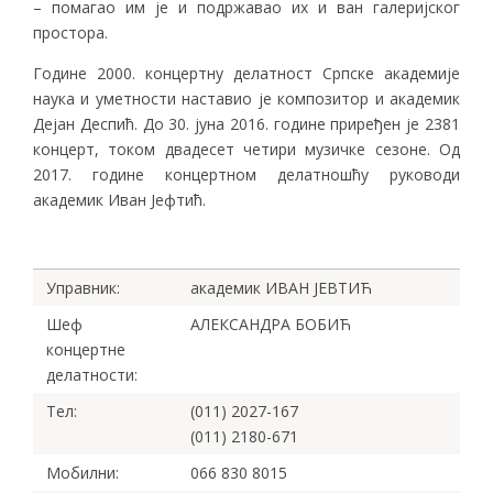
– помагао им је и подржавао их и ван галеријског
простора.
Године 2000. концертну делатност Српске академије
наука и уметности наставио је композитор и академик
Дејан Деспић. До 30. јуна 2016. године приређен је 2381
концерт, током двадесет четири музичке сезоне. Од
2017. године концертном делатношћу руководи
академик Иван Јефтић.
Управник:
академик ИВАН ЈЕВТИЋ
Шеф
АЛЕКСАНДРА БОБИЋ
концертне
делатности:
Тел:
(011) 2027-167
(011) 2180-671
Мобилни:
066 830 8015