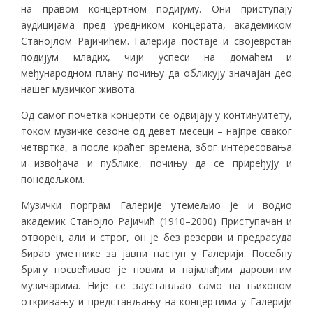
на правом концертном подијуму. Они приступају
аудицијама пред уредником концерата, академиком
Станојлом Рајичићем. Галерија постаје и својеврстан
подијум младих, чији успеси на домаћем и
међународном плану почињу да обликују значајан део
нашег музичког живота.
Од самог почетка концерти се одвијају у континуитету,
током музичке сезоне од девет месеци – најпре сваког
четвртка, а после краћег времена, због интересовања
и извођача и публике, почињу да се приређују и
понедељком.
Музички порграм Галерије утемељио је и водио
академик Станојло Рајичић (1910–2000) Приступачан и
отворен, али и строг, он је без резерви и предрасуда
бирао уметнике за јавни наступ у Галерији. Посебну
бригу посвећивао је новим и најмлађим даровитим
музичарима. Није се заустављао само на њиховом
откривању и представљању на концертима у Галерији