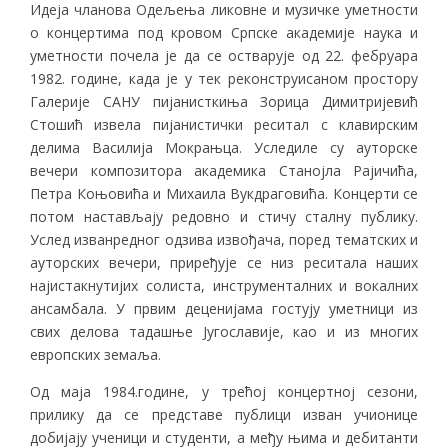
Идеја чланова Одељења ликовне и музичке уметности
о концертима под кровом Српске академије наука и
уметности почела је да се остварује од 22. фебруара
1982. године, када је у тек реконструисаном простору
Галерије САНУ пијанисткиња Зорица Димитријевић
Стошић извела пијанистички реситал с клавирским
делима Василија Мокрањца. Уследиле су ауторске
вечери композитора академика Станојла Рајичића,
Петра Коњовића и Михаила Вукдраговића. Концерти се
потом настављају редовно и стичу сталну публику.
Услед изванредног одзива извођача, поред тематских и
ауторских вечери, приређује се низ реситала наших
најистакнутијих солиста, инструменталних и вокалних
ансамбала. У првим деценијама гостују уметници из
свих делова тадашње Југославије, као и из многих
европских земаља.
Од маја 1984.године, у трећој концертној сезони,
прилику да се представе публици изван учионице
добијају ученици и студенти, а међу њима и дебитанти