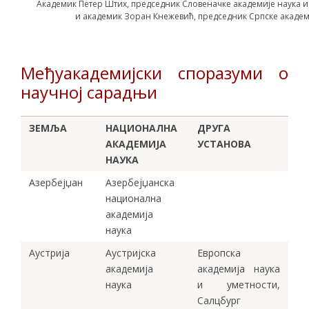
Академик Петер Штих, председник Словеначке академије наука и
и академик Зоран Кнежевић, председник Српске академ
Међуакадемијски споразуми о
научној сарадњи
ЗЕМЉА
НАЦИОНАЛНА
ДРУГА
АКАДЕМИЈА
УСТАНОВА
НАУКА
Азербејџан
Азербејџанска
национална
академија
наука
Аустрија
Аустријска
Европска
академија
академија наука
наука
и уметности,
Салцбург