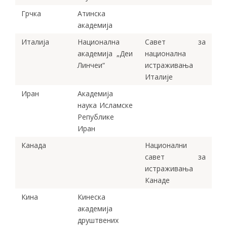
Грчка
Атинска
академија
Италија
Национална
Савет за
академија „Деи
национална
Линчеи“
истраживања
Италије
Иран
Академија
наука Исламске
Републике
Иран
Канада
Национални
савет за
истраживања
Канаде
Кина
Кинеска
академија
друштвених