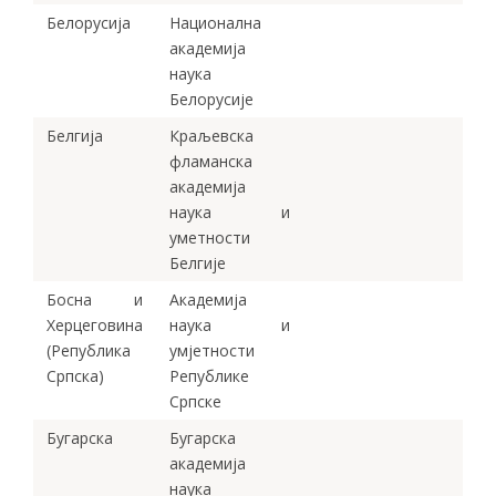
Белорусија
Национална
академија
наука
Белорусије
Белгија
Краљевска
фламанска
академија
наука и
уметности
Белгије
Босна и
Академија
Херцеговина
наука и
(Република
умјетности
Српска)
Републике
Српске
Бугарска
Бугарска
академија
наука