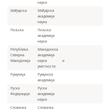
наука
Мађарска
Мађарска
академија
наука
Пољска
Пољска
академија
наука
Република
Македонска
Северна
академија
Македонија
наука и
уметности
Румунија
Румунска
академија
Руска
Руска
Федерација
академија
наука
Словачка
Словачка