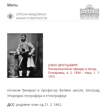
Skip
Skip
Skip
Menu
to
to
to
primary
main
primary
navigation
content
sidebar
ЈОВАН ДРАГАШЕВИЋ
Ђенералштабни официр и писац;
Пожаревац, 4. 2. 1836 – Ниш, 1. 7.
1915
почасни ђенерал и професор Велике школе, Београд;
Упоредна географија и етнографија
ДСС:
редовни члан од 21. 2. 1862.