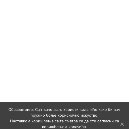
Обавештење: Сајт sanu.ac.rs користи колачиће како би вам
пружио боље корисничко искуство.
Наставком коришћења сајта сматра се да сте сагласни са
коришћењем колачића.