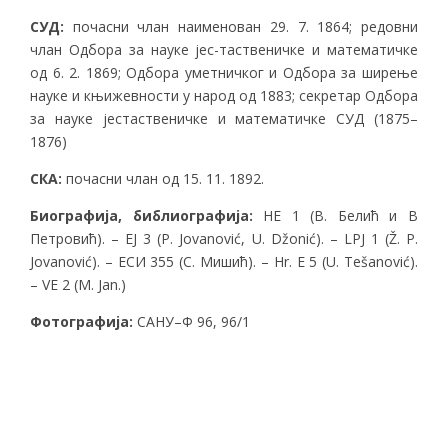
СУД:
почасни члан наименован 29. 7. 1864; редовни
члан Одбора за науке jec-таственичке и математичке
од 6. 2. 1869; Одбора уметничког и Одбора за ширење
науке и књижевности у народ од 1883; секретар Одбора
за науке јестаственичке и математичке СУД (1875–
1876)
СКА:
почасни члан од 15. 11. 1892.
Биографија, библиографија:
НЕ 1 (В. Белић и В
Петровић). – EJ 3 (Р. Jovanović, U. Džonić). – LPJ 1 (Ž. P.
Jovanović). – ЕСИ 355 (С. Мишић). – Hr. E 5 (U. Tešanović).
– VE 2 (M. Jan.)
Фотографија:
САНУ–Ф 96, 96/1