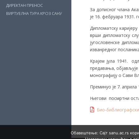
ДИРЕКТАН ПРЕНОС
За дописног члана Ака
ВИРТУЕЛНА ТУРА КРОЗ САНУ
је 16. фебруара 1931. г
Дипломатску каријеру 
врши дипломатску слу
југословенске диплом
изванредног посланика
Крајем јула 1941. од
предавања, објављује 
монографију о Сави В
Преминуо је 7. априла 
Његови посмртни остац
Био-библиографски
Обавештење: Сајт sanu.ac.rs кор