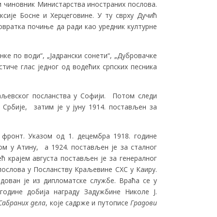
ни чиновник Министарства иностраних послова.
сије Босне и Херцеговине. У ту сврху Дучић
повратка почиње да ради као уредник културне
нке по води“, „Јадрански сонети“, „Дубровачке
стиче глас једног од водећих српских песника
аљевског посланства у Софији. Потом следи
Србије, затим је у јуну 1914. постављен за
фронт. Указом од 1. децембра 1918. године
ом у Атину, а 1924. постављен је за сталног
ећ крајем августа постављен је за генералног
послова у Посланству Краљевине СХС у Каиру.
дован је из дипломатске службе. Враћа се у
године добија награду Задужбине Николе Ј.
Сабраних дела
, које садрже и путописе
Градови