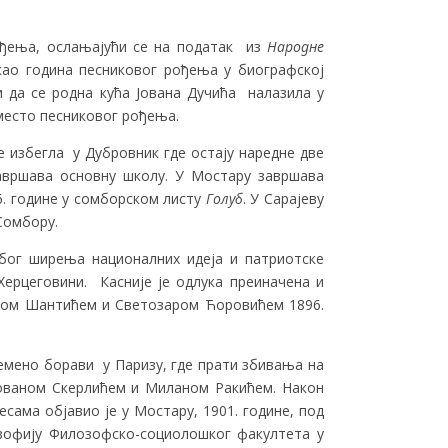
ођења, ослањајући се на податак из
Народне
као година песниковог рођења у биографској
и да се родна кућа Јована Дучића налазила у
место песниковог рођења.
е избегла у Дубровник где остају наредне две
завршава основну школу. У Мостару завршава
. године у сомборском листу
Голуб
. У Сарајеву
Сомбору.
Због ширења националних идеја и патриотске
Херцеговини. Касније је одлука преиначена и
ксом Шантићем и Светозаром Ћоровићем 1896.
емено борави у Паризу, где прати збивања на
Јованом Скерлићем и Миланом Ракићем. Након
сама објавио је у Мостару, 1901. године, под
зофију Филозофско-социолошког факултета у