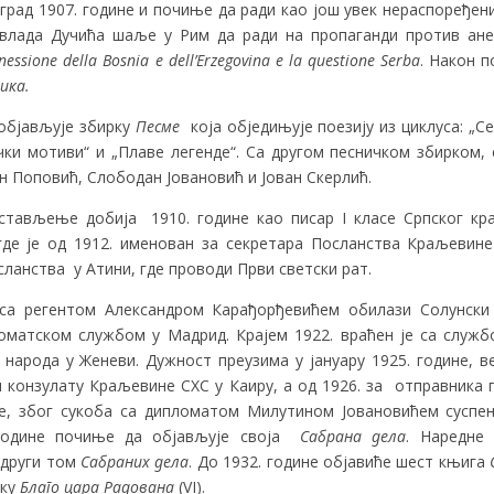
град 1907. године и почиње да ради као још увек нераспоређе
влада Дучића шаље у Рим да ради на пропаганди против анек
anessione della Bosnia e dell’Erzegovina e la questione Serba
. Након 
ика.
 објављује збирку
Песме
која обједињује поезију из циклуса: „Се
чки мотиви“ и „Плаве легенде“. Са другом песничком збирком, 
н Поповић, Слободан Јовановић и Јован Скерлић.
стављење добија 1910. године као писар I класе Српског кр
де је од 1912. именован за секретара Посланства Краљевине 
сланства у Атини, где проводи Први светски рат.
са регентом Александром Карађорђевићем обилази Солунски 
оматском службом у Мадрид. Крајем 1922. враћен је са служб
народа у Женеви. Дужност преузима у јануару 1925. године, в
 конзулату Краљевине СХС у Каиру, а од 1926. за отправника 
е, због сукоба са дипломатом Милутином Јовановићем суспен
 године почиње да објављује своја
Сабрана дела
. Наредне 
 други том
Сабраних дела
. До 1932. године објавиће шест књига
ику
Благо цара Радована
(VI).