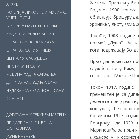
Женеви. Прелази у Бео
АРХИВ
Године 1908. српска 
ГАЛЕРИЈА ЛИКОВНЕ И МУЗИЧКЕ
објављује брошуру
L’
УМЕТНОСТИ
хронике у листу
Полит
ГАЛЕРИЈА НАУКЕ И ТЕХНИКЕ
АУДИОВИЗУЕЛНИ АРХИВ
Такође, 1908. године
ОГРАНАК У НОВОМ САДУ
поеме“, „Душа“, „Анти
кога подржавају Богда
ОГРАНАК САНУ У НИШУ
ЦЕНТАР У КРАГУЈЕВЦУ
Прво дипломатско по
ИНСТИТУТИ САНУ
службовање у Риму, г
МЕЂУНАРОДНА САРАДЊА
секретара IV класе По
ДИГИТАЛНА ИЗДАЊА САНУ
Током 1917. године 
ИЗДАВАЧКА ДЕЛАТНОСТ САНУ
премештен је са дипл
КОНТАКТ
делегата при Друштву 
конзула у Генералном
ДОГАЂАЊА У ТЕКУЋЕМ МЕСЕЦУ
Средином 1927. годин
Београду, где 1929.
ПРИЈАВЕ ЗА УЧЕШЋЕ НА
СКУПОВИМА
Мариновића за први и
ЈАВНЕ НАБАВКЕ
и химере
(V) и есејист