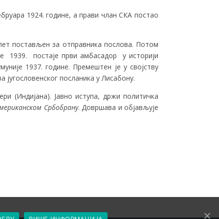
бруара 1924. године, а прави члан СКА постао
 опет постављен за отправника послова. Потом
где 1939. постаје први амбасадор у историји
уније 1937. године. Премештен је у својству
за југословенског посланика у Лисабону.
ри (Индијана). Јавно иступа, држи политичка
мериканском Србобрану
. Довршава и објављује