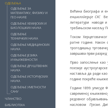
ОДЕЉЕЊА
ОДЕЉЕЊЕ ЗА
Већина биографа и ен
МАТЕМАТИКУ, ФИЗИКУ И
енциклопедије СХС
Ве
ГЕО-НАУКЕ
литератури наводе и 
ОДЕЉЕЊЕ ХЕМИЈСКИХ И
требињском насељу По
БИОЛОШКИХ НАУКА
ОДЕЉЕЊЕ
Током Херцеговачког у
ТЕХНИЧКИХ НАУКА
ратне године. Након 
ОДЕЉЕЊЕ МЕДИЦИНСКИХ
трогодишњу трговачку
НАУКА
завршава први разред 
ОДЕЉЕЊЕ ЈЕЗИКА
И КЊИЖЕВНОСТИ
Прво запослење као у
ОДЕЉЕЊЕ ДРУШТВЕНИХ
поезије аустроугарск
НАУКА
наставља да ради као
ОДЕЉЕЊЕ ИСТОРИЈСКИХ
године покреће књиж
НАУКА
ОДЕЉЕЊЕ УМЕТНОСТИ
Године 1899. уписује
САНУ
савременој књижевној
ЧЛАНСТВО
редовног објављивања 
насловом
Пјесме.
Ди
БИБЛИОТЕКА