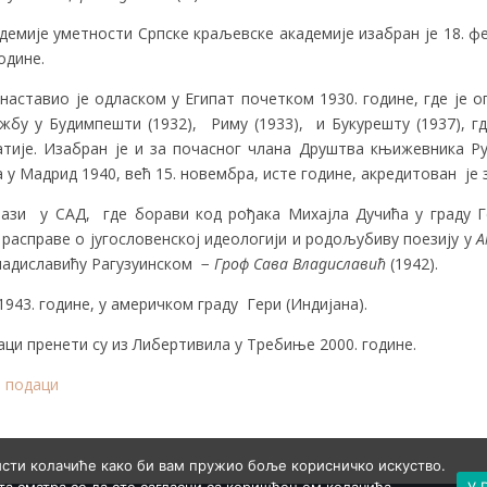
демије уметности Српске краљевске академије изабран је 18. фе
одине.
наставио је одласком у Египат почетком 1930. године, где је
жбу у Будимпешти (1932), Риму (1933), и Букурешту (1937), 
атије. Изабран је и за почасног члана Друштва књижевника Рум
 у Мадрид 1940, већ 15. новембра, исте године, акредитован је 
лази у САД, где борави код рођака Михајла Дучића у граду Ге
расправе о југословенској идеологији и родољубиву поезију у
А
ладиславићу Рагузуинском −
Гроф Сава Владиславић
(1942).
1943. године, у америчком граду Гери (Индијана).
и пренети су из Либертивила у Требиње 2000. године.
 подаци
исти колачиће како би вам пружио боље корисничко искуство.