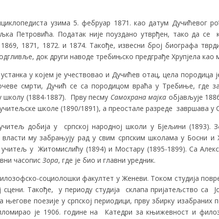
циклопедиста узима 5. фебруар 1871. као датум Дучићевог р
љка Петровића. Податак није поуздано утврђен, тако да се 
1869, 1871, 1872. и 1874. Такође, извесни број биографа тврд
дгливље, док други наводе требињско предграђе Хрупјела као 
станка у којем је учествовао и Дучићев отац, цела породица ј
очеве смрти, Дучић се са породицом враћа у Требиње, где 
 школу (1884-1887). Прву песму
Самохрана мајка
објављује 1886
учитељске школе (1890/1891), а преостале разреде завршава у 
читељ добија у српској народној школи у Бјељини (1893). 
е власти му забрањују рад у свим српским школама у Босни и 
 учитељ у Житомислићу (1894) и Мостару (1895-1899). Са Але
евни часопис
Зора
, где је био и главни уредник.
 Филозофско-социолошки факултет у Женеви. Током студија повр
 сцени. Такође, у периоду студија склапа пријатељство са 
његове поезије у српској периодици, прву збирку изабраних пе
пломирао је 1906. године на Катедри за књижевност и фило