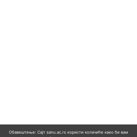
Обавештење: Сајт sanu.ac.rs користи колачиће како би вам