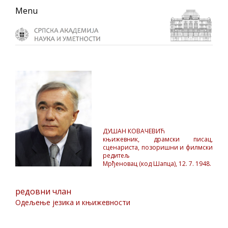
Skip
Skip
Skip
Menu
to
to
to
primary
main
primary
navigation
content
sidebar
ДУШАН КОВАЧЕВИЋ
књижевник, драмски писац,
сценариста, позоришни и филмски
редитељ
Мрђеновац (код Шапца), 12. 7. 1948.
редовни члан
Одељење језика и књижевности