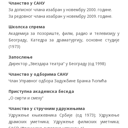
Чланство у САНУ
За дописног члана изабран у новембру 2000. године.
За редовног члана изабран у новембру 2009. године.
Школска спрема
Академија за позориште, филм, радио и телевизију у
Београду, Катедра за драматургију, основне студије
(1973)
Запослење
Директор „Звездара театра“ у Београду (од 1998)
Чланство у одборима САНУ
Члан Управног одбора Задужбине Бранкa Ћопићa
Приступна академска беседа
„О смрти и смеху“
Чланство у стручним удружењима
Удружењe књижевника Србије (oд 1973); Удружење
драмских уметника; Удружење филмских уметника;