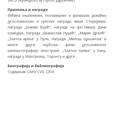
SACD (Француско ауторско удружење)
Признања и награде
Већина књижевних, позоришних и филмских домаћих
југословенских и српских награда: више Стеријиних,
Награда „Јоаким Вујић“, награде на фестивалу Дани
комедије, Награда „Бранислав Нушић“, „Марин Држић“,
„Златна арена“ у Пули, Награда „Милош Црњански“ и
многе друге; најбољи филм југословенске
кинематографије; иностране: „Златна палма“ у Кану,
награде у Монтреалу, Торонту и друге…
Биографија и библиографија
Годишњак САНУ CVII, CXVII