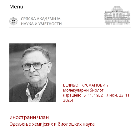
Skip
Skip
Skip
Menu
to
to
to
primary
main
primary
navigation
content
sidebar
ВЕЛИБОР КРСМАНОВИЋ
Mолекуларни биолог
(Прешево, 8. 11. 1932 − Лион, 23. 11.
2025)
инострани члан
Одељење хемијских и биолошких наука