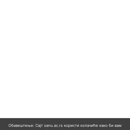
Обавештење: Сајт sanu.ac.rs користи колачиће како би вам