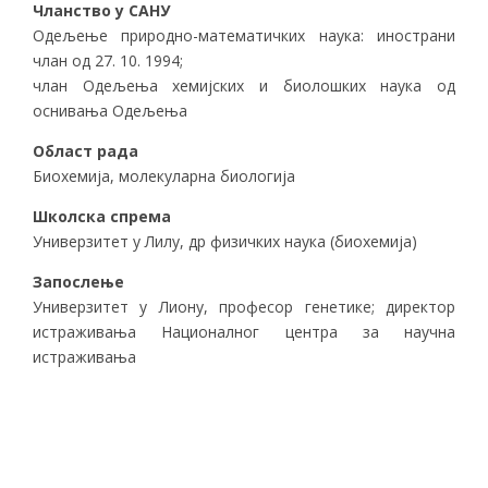
Чланство у САНУ
Одељење природно-математичких наука: инострани
члан од 27. 10. 1994;
члан Одељења хемијских и биолошких наука од
оснивања Одељења
Област рада
Биохемија, молекуларна биологија
Школска спрема
Универзитет у Лилу, др физичких наука (биохемија)
Запослење
Универзитет у Лиону, професор генетике; директор
истраживања Националног центра за научна
истраживања