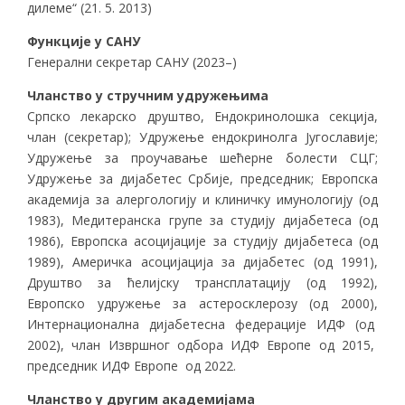
дилеме“ (21. 5. 2013)
Функције у САНУ
Генерални секретар САНУ (2023–)
Чланство у стручним удружењима
Српско лекарско друштво, Ендокринолошка секција,
члан (секретар); Удружење ендокринолга Југославије;
Удружење за проучавање шећерне болести СЦГ;
Удружење за дијабетес Србије, председник; Европска
академија за алергологију и клиничку имунологију (од
1983), Медитеранска групе за студију дијабетеса (од
1986), Европска асоцијације за студију дијабетеса (од
1989), Америчка асоцијација за дијабетес (од 1991),
Друштво за ћелијску трансплатацију (од 1992),
Европско удружење за астеросклерозу (од 2000),
Интернационална дијабетесна федерације ИДФ (од
2002), члан Извршног одбора ИДФ Европе од 2015,
председник ИДФ Европе од 2022.
Чланство у другим академијама