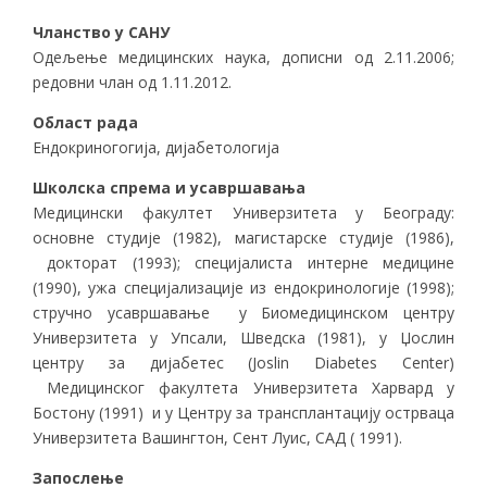
Чланство у САНУ
Одељење медицинских наука, дописни од 2.11.2006;
редовни члан од 1.11.2012.
Област рада
Ендокриногогија, дијабетологија
Школска спрема
и усавршавања
Медицински факултет Универзитета у Београду:
основне студије (1982), магистарске студије (1986),
докторат (1993); специјалиста интерне медицине
(1990), ужа специјализације из ендокринологије (1998);
стручно усавршавање у Биомедицинском центру
Универзитета у Упсали, Шведска (1981), у Џослин
центру за дијабетес (Joslin Diabetes Center)
Медицинског факултета Универзитета Харвард у
Бостону (1991) и у Центру за трансплантацију острваца
Универзитета Вашингтон, Сент Луис, САД ( 1991).
Запослење