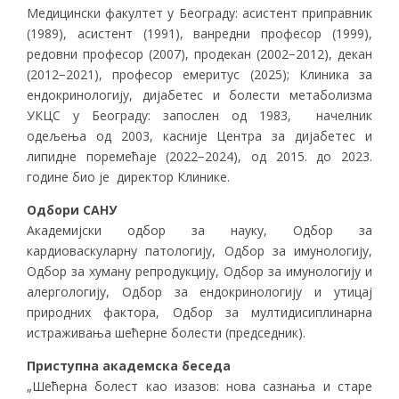
Медицински факултет у Београду: асистент приправник
(1989), асистент (1991), ванредни професор (1999),
редовни професор (2007), продекан (2002−2012), декан
(2012−2021), професор емеритус (2025); Клиника за
ендокринологију, дијабетес и болести метаболизма
УКЦС у Београду: запослен од 1983, начелник
одељења од 2003, касније Центра за дијабетес и
липидне поремећаје (2022−2024), од 2015. до 2023.
године био је директор Клинике.
Одбори
САНУ
Академијски одбор за науку, Одбор за
кардиоваскуларну патологију, Одбор за имунологију,
Одбор за хуману репродукцију, Одбор за имунологију и
алергологију, Одбор за ендокринологију и утицај
природних фактора, Одбор за мултидисиплинарна
истраживања шећерне болести (председник).
Приступна академска беседа
„Шећерна болест као изазов: нова сазнања и старе