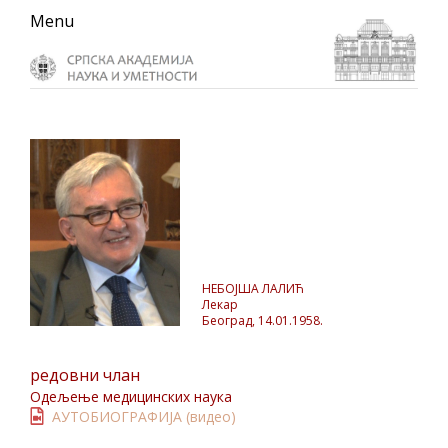
Skip
Skip
Skip
Menu
to
to
to
primary
main
primary
navigation
content
sidebar
НЕБОЈША ЛАЛИЋ
Лекар
Београд, 14.01.1958.
редовни члан
Одељење медицинских наука
АУТОБИОГРАФИЈА (видео)