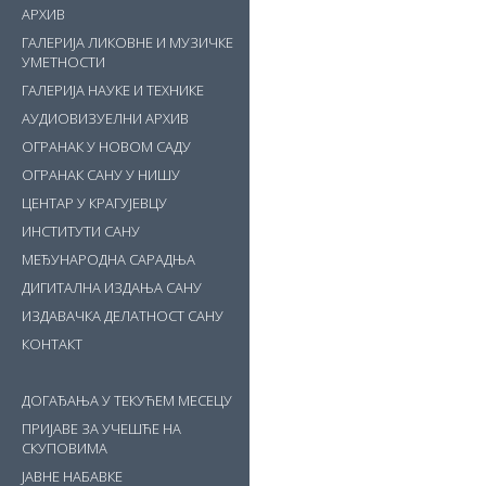
АРХИВ
ГАЛЕРИЈА ЛИКОВНЕ И МУЗИЧКЕ
УМЕТНОСТИ
ГАЛЕРИЈА НАУКЕ И ТЕХНИКЕ
АУДИОВИЗУЕЛНИ АРХИВ
ОГРАНАК У НОВОМ САДУ
ОГРАНАК САНУ У НИШУ
ЦЕНТАР У КРАГУЈЕВЦУ
ИНСТИТУТИ САНУ
МЕЂУНАРОДНА САРАДЊА
ДИГИТАЛНА ИЗДАЊА САНУ
ИЗДАВАЧКА ДЕЛАТНОСТ САНУ
КОНТАКТ
ДОГАЂАЊА У ТЕКУЋЕМ МЕСЕЦУ
ПРИЈАВЕ ЗА УЧЕШЋЕ НА
СКУПОВИМА
ЈАВНЕ НАБАВКЕ