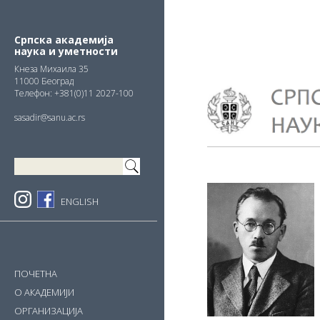
Skip
Skip
Skip
to
to
to
primary
main
primary
Српска академија
наука и уметности
navigation
content
sidebar
Кнезa Михаила 35
11000 Београд
Телефон: +381(0)11 2027-100
sasadir@sanu.ac.rs
ENGLISH
ПОЧЕТНА
О АКАДЕМИЈИ
ОРГАНИЗАЦИЈА