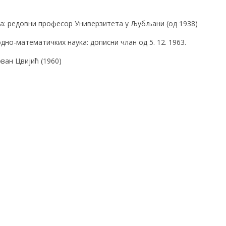
а: редовни професор Универзитета у Љубљани (од 1938)
о-математичких наука: дописни члан од 5. 12. 1963.
ан Цвијић (1960)