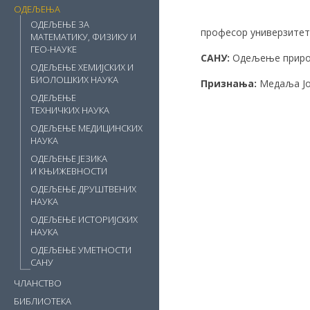
ОДЕЉЕЊА
ОДЕЉЕЊЕ ЗА
професор универзитет
МАТЕМАТИКУ, ФИЗИКУ И
ГЕО-НАУКЕ
САНУ:
Одељење природн
ОДЕЉЕЊЕ ХЕМИЈСКИХ И
БИОЛОШКИХ НАУКА
Признања:
Медаља Јов
ОДЕЉЕЊЕ
ТЕХНИЧКИХ НАУКА
ОДЕЉЕЊЕ МЕДИЦИНСКИХ
НАУКА
ОДЕЉЕЊЕ ЈЕЗИКА
И КЊИЖЕВНОСТИ
ОДЕЉЕЊЕ ДРУШТВЕНИХ
НАУКА
ОДЕЉЕЊЕ ИСТОРИЈСКИХ
НАУКА
ОДЕЉЕЊЕ УМЕТНОСТИ
САНУ
ЧЛАНСТВО
БИБЛИОТЕКА