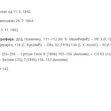
ан од 11. 6. 1842.
енован 29. 7. 1864.
. 11. 1892.
графија:
Дод. Поменику, 111–112 (М. Ђ. Милићевић). – НЕ 3 (Р. Г
јерарси, 116 (С. Вуковић). – ÖBL 32 (1976) 130 (S. К. Kostić). – ЕСИ 
 255–256. – Српски Сион 6 (1896) 105–106 (Аноним). – СН 63 (14
 – Весник СПЦ 7 (1896) 156–157 (Аноним)
 142