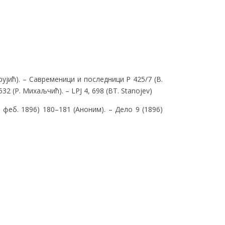
рујић). – Савременици и последници Ρ 425/7 (В.
532 (Р. Михаљчић). – LPJ 4, 698 (ВТ. Stanojev)
. феб. 1896) 180–181 (Аноним). – Дело 9 (1896)