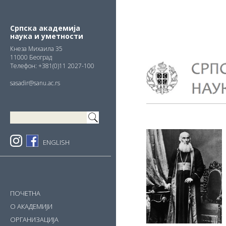
Skip
Skip
Skip
to
to
to
primary
main
primary
Српска академија
наука и уметности
navigation
content
sidebar
Кнезa Михаила 35
11000 Београд
Телефон: +381(0)11 2027-100
sasadir@sanu.ac.rs
ENGLISH
ПОЧЕТНА
О АКАДЕМИЈИ
ОРГАНИЗАЦИЈА