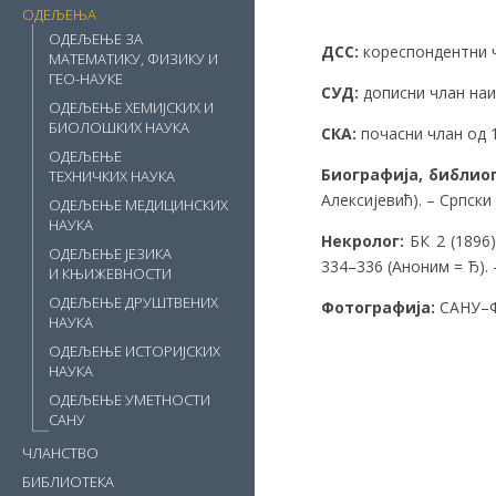
ОДЕЉЕЊА
ОДЕЉЕЊЕ ЗА
ДСС:
кореспондентни чл
МАТЕМАТИКУ, ФИЗИКУ И
ГЕО-НАУКЕ
СУД:
дописни члан наим
ОДЕЉЕЊЕ ХЕМИЈСКИХ И
БИОЛОШКИХ НАУКА
СКА:
почасни члан од 15
ОДЕЉЕЊЕ
Биографија, библио
ТЕХНИЧКИХ НАУКА
Алексијевић). – Српски 
ОДЕЉЕЊЕ МЕДИЦИНСКИХ
НАУКА
Некролог:
БК 2 (1896)
ОДЕЉЕЊЕ ЈЕЗИКА
334–336 (Аноним = Ђ).
И КЊИЖЕВНОСТИ
ОДЕЉЕЊЕ ДРУШТВЕНИХ
Фотографија:
САНУ–Ф
НАУКА
ОДЕЉЕЊЕ ИСТОРИЈСКИХ
НАУКА
ОДЕЉЕЊЕ УМЕТНОСТИ
САНУ
ЧЛАНСТВО
БИБЛИОТЕКА