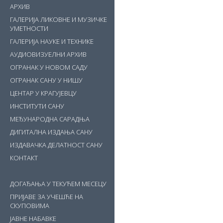
АРХИВ
ГАЛЕРИЈА ЛИКОВНЕ И МУЗИЧКЕ
УМЕТНОСТИ
ГАЛЕРИЈА НАУКЕ И ТЕХНИКЕ
АУДИОВИЗУЕЛНИ АРХИВ
ОГРАНАК У НОВОМ САДУ
ОГРАНАК САНУ У НИШУ
ЦЕНТАР У КРАГУЈЕВЦУ
ИНСТИТУТИ САНУ
МЕЂУНАРОДНА САРАДЊА
ДИГИТАЛНА ИЗДАЊА САНУ
ИЗДАВАЧКА ДЕЛАТНОСТ САНУ
КОНТАКТ
ДОГАЂАЊА У ТЕКУЋЕМ МЕСЕЦУ
ПРИЈАВЕ ЗА УЧЕШЋЕ НА
СКУПОВИМА
ЈАВНЕ НАБАВКЕ