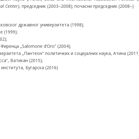
al Center)
, председник (2003‒2008); почасни председник (2008‒)
ковског државног универзитета (1998);
 (1999);
02);
Фиренца „Salomone d’Oro” (2004);
ерзитета „Пантеон“ политичких и социјалних наука, Атина (2011)
cca”, Ватикан (2015);
института, Бугарска (2016)