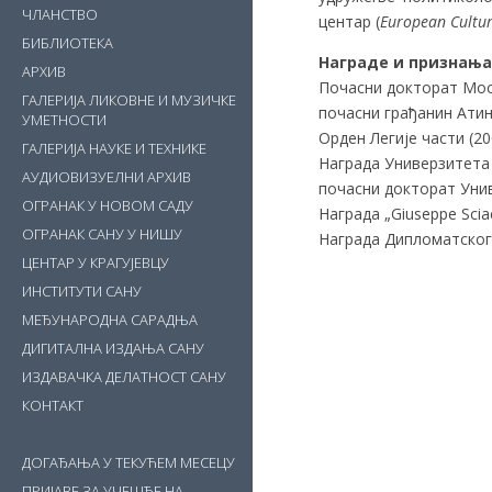
ЧЛАНСТВО
центар (
European Cultur
БИБЛИОТЕКА
Награде и признања
АРХИВ
Почасни докторат Мос
ГАЛЕРИЈА ЛИКОВНЕ И МУЗИЧКЕ
почасни грађанин Атине
УМЕТНОСТИ
Орден Легије части (20
ГАЛЕРИЈА НАУКЕ И ТЕХНИКЕ
Награда Универзитета 
АУДИОВИЗУЕЛНИ АРХИВ
почасни докторат Унив
ОГРАНАК У НОВОМ САДУ
Награда „Giuseppe Scia
ОГРАНАК САНУ У НИШУ
Награда Дипломатског 
ЦЕНТАР У КРАГУЈЕВЦУ
ИНСТИТУТИ САНУ
МЕЂУНАРОДНА САРАДЊА
ДИГИТАЛНА ИЗДАЊА САНУ
ИЗДАВАЧКА ДЕЛАТНОСТ САНУ
КОНТАКТ
ДОГАЂАЊА У ТЕКУЋЕМ МЕСЕЦУ
ПРИЈАВЕ ЗА УЧЕШЋЕ НА