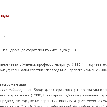
наука
1. 2009.
 Швајцарска, докторат политичких наука (1954)
иверзитета у Женеви, професор емеритус (1995‒); Факултет е
итус; специјални саветник председника Европске комисије (2004
им удружењима
sis Foundation
), члан борда директора (2003‒); Европска универз
ичка истраживања (ECPR); Швајцарски одбор за уједињење парт
 председник; Удружење европских института (
Association Instit
шких наука (
French, Swiss and International Association Political S