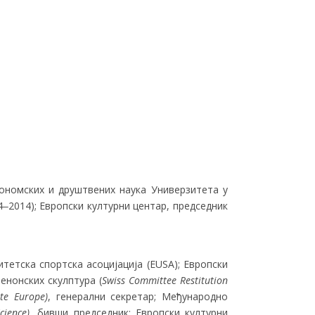
кономских и друштвених наука Универзитета у
‒2014); Европски културни центар, председник
итетска спортска асоцијација (EUSA); Eвропски
енонских скулптура (
Swiss Committee Restitution
ute Europe)
, генерални секретар; Међународно
cience)
, бивши председник; Европски културни