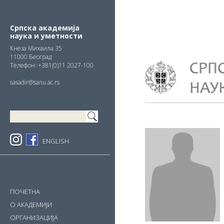
Skip
Skip
Skip
to
to
to
primary
main
primary
Српска академија
наука и уметности
navigation
content
sidebar
Кнезa Михаила 35
11000 Београд
Телефон: +381(0)11 2027-100
sasadir@sanu.ac.rs
ENGLISH
ПОЧЕТНА
О АКАДЕМИЈИ
ОРГАНИЗАЦИЈА