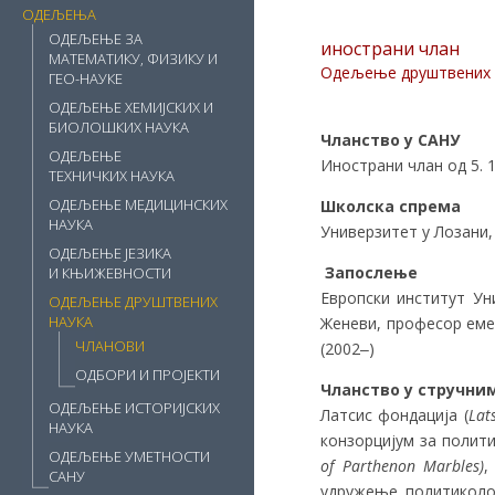
ОДЕЉЕЊА
ОДЕЉЕЊЕ ЗА
инострани члан
МАТЕМАТИКУ, ФИЗИКУ И
Одељење друштвених 
ГЕО-НАУКЕ
ОДЕЉЕЊЕ ХЕМИЈСКИХ И
БИОЛОШКИХ НАУКА
Чланство у САНУ
ОДЕЉЕЊЕ
Инострани члан од 5. 1
ТЕХНИЧКИХ НАУКА
ОДЕЉЕЊЕ МЕДИЦИНСКИХ
Школска спрема
НАУКА
Универзитет у Лозани,
ОДЕЉЕЊЕ ЈЕЗИКА
Запослење
И КЊИЖЕВНОСТИ
Европски институт Ун
ОДЕЉЕЊЕ ДРУШТВЕНИХ
НАУКА
Женеви, професор емер
ЧЛАНОВИ
(2002‒)
ОДБОРИ И ПРОЈЕКТИ
Чланство у стручн
ОДЕЉЕЊЕ ИСТОРИЈСКИХ
Латсис фондација (
Lat
НАУКА
конзорцијум за полит
ОДЕЉЕЊЕ УМЕТНОСТИ
of Parthenon Marbles)
,
САНУ
удружење политиколо