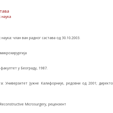
става
 наука
аука: члан ван радног састава од 30.10.2003.
 микрохирургија
факултет у Београду, 1987.
а: Универзитет Јужне Калифорније, редовни од 2001; директо
 Reconstructive Microsurgery, рецензент