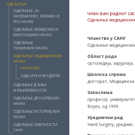
ОДЕЉЕЊА
ОДЕЉЕЊЕ ЗА
члан ван радног са
МАТЕМАТИКУ, ФИЗИКУ И
Одељење медицинских
ГЕО-НАУКЕ
ОДЕЉЕЊЕ ХЕМИЈСКИХ И
БИОЛОШКИХ НАУКА
Чланство у САНУ
ОДЕЉЕЊЕ
Одељење медицинских н
ТЕХНИЧКИХ НАУКА
ОДЕЉЕЊЕ МЕДИЦИНСКИХ
Област рада
НАУКА
ортопедија, хирургија,
ЧЛАНОВИ
Школска спрема
ОДБОРИ И ПРОЈЕКТИ
докторат, Медицински 
ОДЕЉЕЊЕ ЈЕЗИКА
И КЊИЖЕВНОСТИ
Запослење
ОДЕЉЕЊЕ ДРУШТВЕНИХ
професор универзитет
НАУКА
Boyes, од 1999.
ОДЕЉЕЊЕ ИСТОРИЈСКИХ
НАУКА
Уреднички рад
Hand Surgery, уредник;
ОДЕЉЕЊЕ УМЕТНОСТИ
САНУ