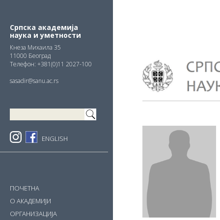
Skip
Skip
Skip
to
to
to
primary
main
primary
Српска академија
наука и уметности
navigation
content
sidebar
Кнезa Михаила 35
11000 Београд
Телефон: +381(0)11 2027-100
sasadir@sanu.ac.rs
ENGLISH
ПОЧЕТНА
О АКАДЕМИЈИ
ОРГАНИЗАЦИЈА