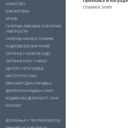
Признања и награде
ЧЛАНСТВО
Chadwick Smith
БИБЛИОТЕКА
АРХИВ
ГАЛЕРИЈА ЛИКОВНЕ И МУЗИЧКЕ
УМЕТНОСТИ
ГАЛЕРИЈА НАУКЕ И ТЕХНИКЕ
АУДИОВИЗУЕЛНИ АРХИВ
ОГРАНАК У НОВОМ САДУ
ОГРАНАК САНУ У НИШУ
ЦЕНТАР У КРАГУЈЕВЦУ
ИНСТИТУТИ САНУ
МЕЂУНАРОДНА САРАДЊА
ДИГИТАЛНА ИЗДАЊА САНУ
ИЗДАВАЧКА ДЕЛАТНОСТ САНУ
КОНТАКТ
ДОГАЂАЊА У ТЕКУЋЕМ МЕСЕЦУ
ПРИЈАВЕ ЗА УЧЕШЋЕ НА