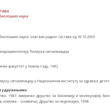
става
биолошких наука
иолошких наука: члан ван радног састава од 30.10.2003.
ендокринологија, ћелијска сигнализација
чки факултет у Новом Саду, 1982.
лијску сигнализацију у Националном институту за здравље детет
им удружењима
во, 1987; Америчко друштво за биохемију и молекуларну биол
д чланова – оснивача); Друштво за неуронауке, 1998.