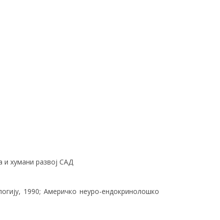
а и хумани развој САД
огију, 1990; Америчко неуро-ендокринолошко