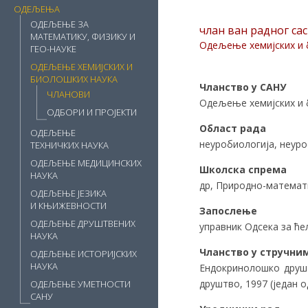
ОДЕЉЕЊА
ОДЕЉЕЊЕ ЗА
члан ван радног са
МАТЕМАТИКУ, ФИЗИКУ И
Одељење хемијских и 
ГЕО-НАУКЕ
ОДЕЉЕЊЕ ХЕМИЈСКИХ И
БИОЛОШКИХ НАУКА
Чланство у САНУ
ЧЛАНОВИ
Одељење хемијских и б
ОДБОРИ И ПРОЈЕКТИ
Област рада
ОДЕЉЕЊЕ
неуробиологија, неуро
ТЕХНИЧКИХ НАУКА
ОДЕЉЕЊЕ МЕДИЦИНСКИХ
Школска спрема
НАУКА
др, Природно-математи
ОДЕЉЕЊЕ ЈЕЗИКА
И КЊИЖЕВНОСТИ
Запослење
ОДЕЉЕЊЕ ДРУШТВЕНИХ
управник Одсека за ће
НАУКА
Чланство у стручн
ОДЕЉЕЊЕ ИСТОРИЈСКИХ
НАУКА
Ендокринолошко друшт
друштво, 1997 (један о
ОДЕЉЕЊЕ УМЕТНОСТИ
САНУ