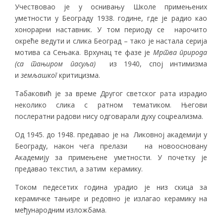
Учествовао је у оснивању Школе примењених
уметности у Београду 1938. године, где је радио као
хонорарни наставник. У том периоду се нарочито
окреће ведути и слика Београд – тако је настала серија
мотива са Сењака. Врхунац те фазе је
Мртва природа
(са тањиром пасуља)
из 1940, спој интимизма
и
земљашког
критицизма.
Табаковић је за време Другог светског рата израдио
неколико слика с ратном тематиком. Његови
послератни радови нису одговарали духу соцреализма.
Од 1945. до 1948. предавао је на Ликовној академији у
Београду, након чега прелази на новоосновану
Академију за примењене уметности. У почетку је
предавао текстил, а затим керамику.
Током педесетих година урадио је низ скица за
керамичке тањире и редовно је излагао керамику на
међународним изложбама.