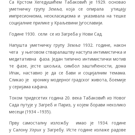
Са Крстом Хегедушићем Табаковић је 1929. oсновао
уметничку групу
Земља,
која се опирала утицају
импресионизма, неокласицизма и указивала на тешке
социјалние прилике у Краљевини Југославији.
Године 1930. сели се из Загреба у Нови Сад.
Напушта уметничку групу
Земља
1932. године, након
чега у његовом стваралаштву наступа интимистичка и
медитативна фаза. Један типично интимистички мотив
те фазе, јесте шкољка, симбол заштићености, дома
Ипак, наставио је да се бави и социјалним темама.
Сликао је хронику модерног градског живота, боемије
у серијама кафана.
Током тридесетих година 20. века Табаковић из Новог
Сада путује у Загреб и Париз, у којем борави неколико
месеци (1934 –1935).
Прву самосталну изложбу имао је 1934. године
у Салону
Улрих
у Загребу. Исте године излаже радове