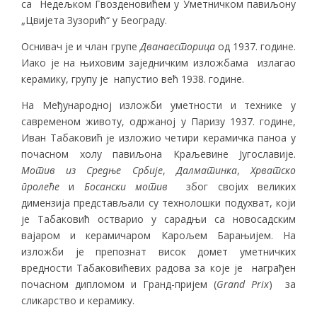
са Недељком Гвозденовићем у Уметничком павиљону
„Цвијета Зузорић“ у Београду.
Оснивач је и члан групе
Дванаесторица
од 1937. године.
Иако је на њиховим заједничким изложбама излагао
керамику, групу је напустио већ 1938. године.
На Међународној изложби уметности и технике у
савременом животу, одржаној у Паризу 1937. године,
Иван Табаковић је изложио четири керамичка паноа у
почасном холу павиљона Краљевине Југославије.
Мотив из Средње Србије
,
Далматинка
,
Хрватско
пролеће
и
Босански мотив
због својих великих
димензија представљали су технолошки подухват, који
је Табаковић остварио у сарадњи са новосадским
вајаром и керамичаром Карољем Барањијем. На
изложби је препознат висок домет уметничких
вредности Табаковићевих радова за које је награђен
почасном дипломом и Гранд-пријем (
Grand Prix
) за
сликарство и керамику.