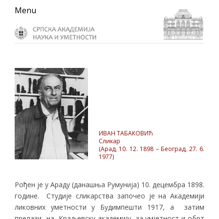
Skip
Skip
Skip
Menu
to
to
to
primary
main
primary
navigation
content
sidebar
ИВАН ТАБАКОВИЋ
Сликар
(Арад, 10. 12. 1898 – Београд, 27. 6.
1977)
Рођен је у Араду (данашња Румунија) 10. децембра 1898.
године. Студије сликарства започео је на Академији
ликовних уметности у Будимпешти 1917, а затим
прелази на Краљевску академију за умјетност и обрт