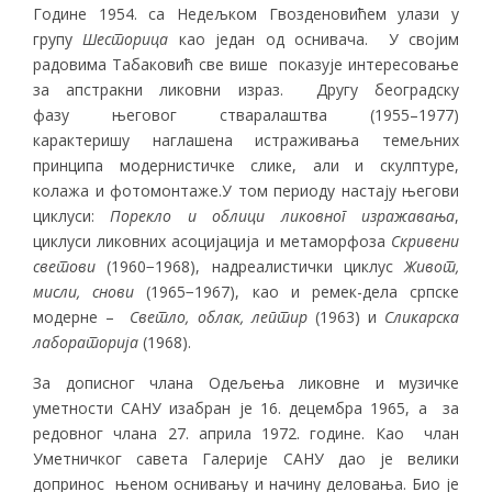
Године 1954. са Недељком Гвозденовићем улази у
групу
Шесторица
као један од оснивача. У својим
радовима Табаковић све више показује интересовање
за апстракни ликовни израз. Другу београдску
фазу његовог стваралаштва (1955–1977)
карактеришу наглашена истраживања темељних
принципа модернистичке слике, али и скулптуре,
колажа и фотомонтаже.У том периоду настају његови
циклуси:
Порекло и облици ликовног изражавања
,
циклуси ликовних асоцијација и метаморфоза
Скривени
светови
(1960−1968), надреалистички циклус
Живот,
мисли, снови
(1965−1967), као и ремек-дела српске
модерне –
Светло, облак, лептир
(1963) и
Сликарска
лабораторија
(1968).
За дописног члана Одељења ликовне и музичке
уметности САНУ изабран је 16. децембра 1965, а за
редовног члана 27. априла 1972. године. Као члан
Уметничког савета Галерије САНУ дао је велики
допринос њеном оснивању и начину деловања. Био је