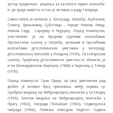
аутор графичких решења за каталоге првих изложби
и до краја живота остао је активан у раду Галерије.
Самостално је излагао у Београду, Загребу, Љубљани,
Сплиту, Зрењанину, Суботици, , Херцег Новом, Нишу,
Новом Саду, Сарајеву и Њујорку. Поред поменутих,
учествовао је на бројним групним изложбама:
Прољетном салону у Загребу, јесењим и пролећним
изложбама југословенских уметника у Београду,
Југословенској изложби у Лондону (1930), Октобарском
салону, Тријеналу југословенске уметности. Излагао је
и на Венецијанском бијеналу (1968) и Бијеналу у Токију
(1970).
Поред поменутог Гран Прија, за свој уметнички рад
добио је велики број признања, међу којима су:
Сребрна медаљу на Међународној изложби у Остендеу
(1959), Златна медаља на Међународној изложби у
Прагу (1962), Награда
Политике
(1963), Седмојулска
награда (1966), Повеља поводом педесет година