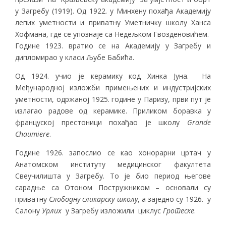
у Загребу (1919). Од 1922. у Минхену похађа Академију
лепих уметности и приватну Уметничку школу Ханса
Хофмана, где се упознаје са Недељком Гвозденовићем.
Године 1923. вратио се на Академију у Загребу и
дипломирао у класи Љубе Бабића.
Од 1924. учио је керамику код Хинка Јуна. На
Међународној изложби примењених и индустријских
уметности, одржаној 1925. године у Паризу, први пут је
излагао радове од керамике. Приликом боравка у
француској престоници похађао је школу
Grande
Chaumiere
.
Године 1926. запослио се као хонорарни цртач у
Анатомском институту медицинског факултета
Свеучилишта у Загребу. То је био период његове
сарадње са Отоном Постружником – основали су
приватну
Слободну сликарску школу
, а заједно су 1926. у
Салону
Урлих
у Загребу изложили циклус
Гротеске
.