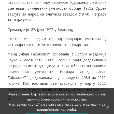
стваралаштва на пољу керамике Удружења ликовних
уметника примењених уметности Србије (1972), Орден
заслуга за народ са златном звездом (1974), Награда
АВНОЈ-а (1975).
Преминуо је 27. јула 1977. у Београду.
Сматра се једним од најзначајнијих уметника у
историји српског и југословенског сликарства.
Фонд „Иван Табаковић“ основала је Српска академија
наука и уметности 1982. године ради додељивања
награде за истакнута дела из свих области ликовних и
примењених уметности. Награда Фонда „Иван
Табаковић“ додељивана је у периоду од 1984. до 2010.
године. Као наставак ове традиције, у марту 2022.
године, САНУ је установила Награду „Иван Табаковић“.
Обавештење: Сајт sanu.ac.rs користи колачиће како би вам
Био-библиографски подаци
пружио боље корисничко искуство.
Наставком коришћења сајта сматра се да сте сагласни са
коришћењем колачића.