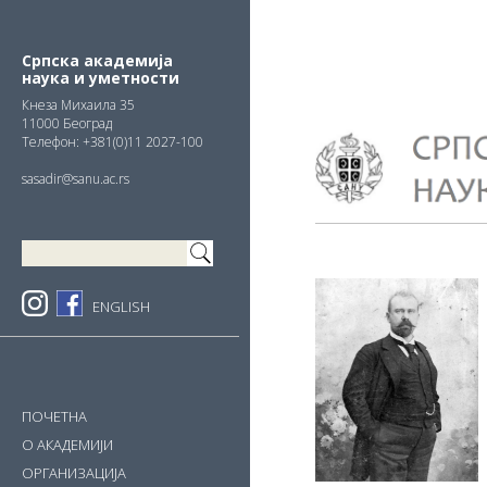
Skip
Skip
Skip
to
to
to
primary
main
primary
Српска академија
наука и уметности
navigation
content
sidebar
Кнезa Михаила 35
11000 Београд
Телефон: +381(0)11 2027-100
sasadir@sanu.ac.rs
ENGLISH
ПОЧЕТНА
О АКАДЕМИЈИ
ОРГАНИЗАЦИЈА