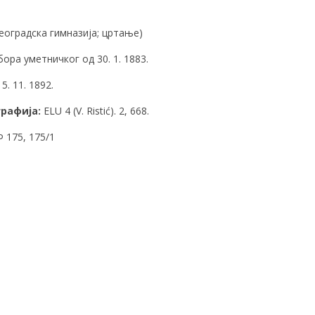
еоградска гимназија; цртање)
ра уметничког од 30. 1. 1883.
. 11. 1892.
рафија:
ELU 4 (V. Ristić). 2, 668.
175, 175/1