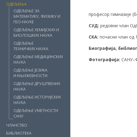
ОДЕЉЕЊА
ОДЕЉЕЊЕ ЗА
професор гимназије (б
МАТЕМАТИКУ, ФИЗИКУ И
ГЕО-НАУКЕ
СУД:
редовни члан Одбо
ОДЕЉЕЊЕ ХЕМИЈСКИХ И
БИОЛОШКИХ НАУКА
СКА:
почасни члан од 15
ОДЕЉЕЊЕ
Биографија, библиог
ТЕХНИЧКИХ НАУКА
ОДЕЉЕЊЕ МЕДИЦИНСКИХ
Фотографија:
САНУ–Ф 
НАУКА
ОДЕЉЕЊЕ ЈЕЗИКА
И КЊИЖЕВНОСТИ
ОДЕЉЕЊЕ ДРУШТВЕНИХ
НАУКА
ОДЕЉЕЊЕ ИСТОРИЈСКИХ
НАУКА
ОДЕЉЕЊЕ УМЕТНОСТИ
САНУ
ЧЛАНСТВО
БИБЛИОТЕКА