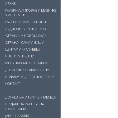
АРХИВ
ГАЛЕРИЈА ЛИКОВНЕ И МУЗИЧКЕ
УМЕТНОСТИ
ГАЛЕРИЈА НАУКЕ И ТЕХНИКЕ
АУДИОВИЗУЕЛНИ АРХИВ
ОГРАНАК У НОВОМ САДУ
ОГРАНАК САНУ У НИШУ
ЦЕНТАР У КРАГУЈЕВЦУ
ИНСТИТУТИ САНУ
МЕЂУНАРОДНА САРАДЊА
ДИГИТАЛНА ИЗДАЊА САНУ
ИЗДАВАЧКА ДЕЛАТНОСТ САНУ
КОНТАКТ
ДОГАЂАЊА У ТЕКУЋЕМ МЕСЕЦУ
ПРИЈАВЕ ЗА УЧЕШЋЕ НА
СКУПОВИМА
ЈАВНЕ НАБАВКЕ