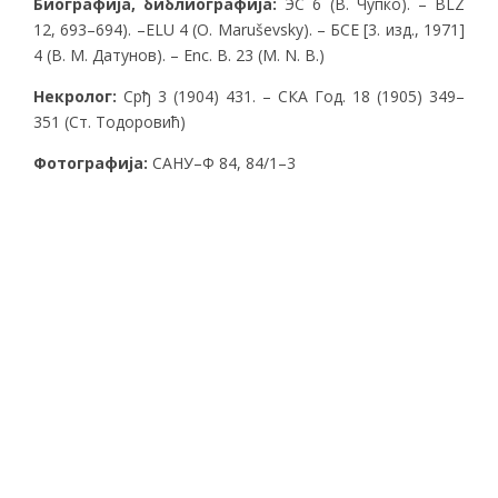
Биографија, библиографија:
ЭС 6 (В. Чупко). – BLZ
12, 693–694). –ELU 4 (O. Maruševsky). – БСЕ [3. изд., 1971]
4 (В. М. Датунов). – Enc. В. 23 (М. N. В.)
Некролог:
Срђ 3 (1904) 431. – СКА Год. 18 (1905) 349–
351 (Ст. Тодоровић)
Фотографија:
САНУ–Ф 84, 84/1–3