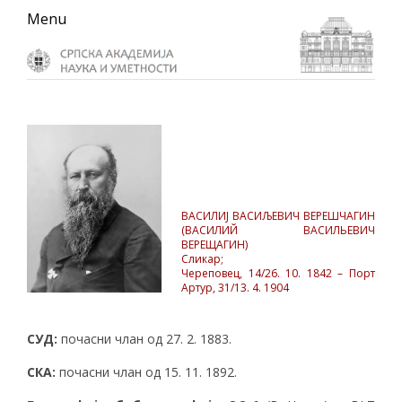
Skip
Skip
Skip
Menu
to
to
to
primary
main
primary
navigation
content
sidebar
ВАСИЛИЈ ВАСИЉЕВИЧ ВЕРЕШЧАГИН
(ВАСИЛИЙ ВАСИЛЬЕВИЧ
ВЕРЕЩАГИН)
Сликар;
Череповец, 14/26. 10. 1842 – Порт
Артур, 31/13. 4. 1904
СУД:
почасни члан од 27. 2. 1883.
СКА:
почасни члан од 15. 11. 1892.