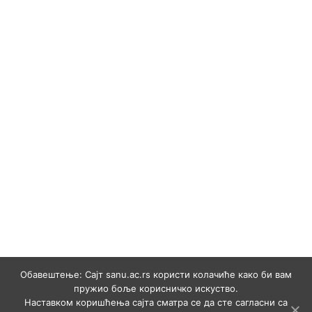
Обавештење: Сајт sanu.ac.rs користи колачиће како би вам
пружио боље корисничко искуство.
Наставком коришћења сајта сматра се да сте сагласни са