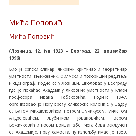
Мића Поповић
Мића Поповић
(Лозница, 12. јун 1923 – Београд, 22. децембар
1996)
Био је српски сликар, ликовни критичар и теоретичар
уметности, књижевник, филмски и позоришни редитељ
и сценограф. Родио се у Лозници, школовао у Београду
где је похађао Академију ликовних уметности у класи
професора Ивана Табаковића. Године 1947.
организовао је неку врсту сликарске колоније у Задру
са Батом Михаиловићем, Петром Омчикусом, Милетом
Андрејевићем, Љубинком Јовановићем, Вером
Божичковић и Косом Бокшан због чега бива искључен
са Академије. Прву самосталну изложбу имао је 1950.