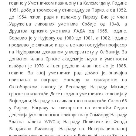
године у Уметничком павиљону на Калемегдану. Године
1951. добија тромесечну стипендију за Париз, а од 1952.
до 1954. живи, ради и излаже у Паризу. Био је члан
Удружења ликовних уметника Србије од 1948, а
Друштва српских уметника ЛАДА од 1965. године.
Боравио је у Њујорку од 1980. до 1981, а 1982. године
предавао је сликање и цртање као гостујући професор
на Њујоршком државном универзитету у Олбанију. За
дописног члана Српске академије наука и уметности
изабран је 1978, а њен редовни члан постао је 1985.
године. За свој уметнички рад добио је значајна
признања и награде: Награду за сликарство на
Октобарском салону у Београду; Награду Матице
српске на изложби Десет година уметничких колонија у
Војводини; Награду за сликарство на изложби Салон 63
у Ријеци; Награду за сликарство на изложби Седма
деценија југословенског сликарства у Сомбору; Награду
Златна палета УЛУС-а; Награду Политике из Фонда
Владислав Рибникар; Награду на Интернационалној
изложби оригиналног цртежа у Ријеци; Награду Златна