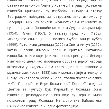
батана на изложби Анале у Ровињу; Награду публике на
изложби Критичари су изабрали; Титулу и статуу
Београдски победник за ретроспективну изложбу у
Галерији САНУ. Из збирки Библиотеке САНУ изложена
су прва издања Поповићевих књига Судари и хармоније
(1954), Излет (1957), У атељеу пред ноћ (1962),
Исходиште слике (1983), Велика љубав Анице Хубер
(1999), Путописни дневници (2006) и Свети Антун (2016),
затим његови ликовни есеји и критике, каталози
изложби, књиге које је илустровао, приступна беседа
Уметничко дело као последња одбрана једног народа
штампана у Академијином Гласу Одељења ликовне и
музичке уметности (1988) као и монографије и чланци о
њему. Из каталога Мића – Вера: стална поставка слика
Миће Поповића и Вере Божичковић-Поповић, издања
Центра за културу Вук Караџић у Лозници, биће
изложене репродукције слика које су Вера и Мића
поклонили граду Лозници. Из фототеке Библиотеке
САНУ биће изложена и једна фотографија.