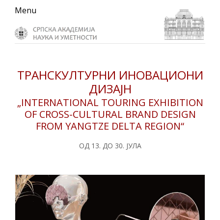
Skip
Skip
Skip
Menu
to
to
to
primary
main
primary
navigation
content
sidebar
ТРАНСКУЛТУРНИ ИНОВАЦИОНИ
ДИЗАЈН
„INTERNATIONAL TOURING EXHIBITION
OF CROSS-CULTURAL BRAND DESIGN
FROM YANGTZE DELTA REGION“
ОД 13. ДО 30. ЈУЛА