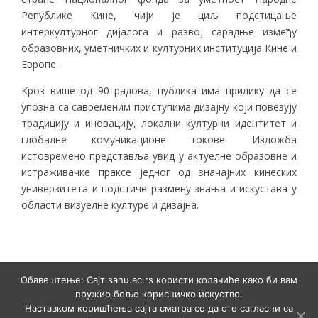
Републике Кине, чији је циљ подстицање
интеркултурног дијалога и развој сарадње између
образовних, уметничких и културних институција Кине и
Европе.
Кроз више од 90 радова, публика има прилику да се
упозна са савременим приступима дизајну који повезују
традицију и иновацију, локални културни идентитет и
глобалне комуникационе токове. Изложба
истовремено представља увид у актуелне образовне и
истраживачке праксе једног од значајних кинеских
универзитета и подстиче размену знања и искустава у
области визуелне културе и дизајна.
Обавештење: Сајт sanu.ac.rs користи колачиће како би вам
пружио боље корисничко искуство.
Наставком коришћења сајта сматра се да сте сагласни са