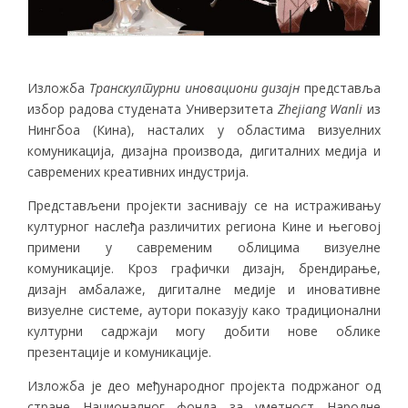
Изложба
Транскултурни иновациони дизајн
представља
избор радова студената Универзитета
Zhejiang Wanli
из
Нингбоа (Кина), насталих у областима визуелних
комуникација, дизајна производа, дигиталних медија и
савремених креативних индустрија.
Представљени пројекти заснивају се на истраживању
културног наслеђа различитих региона Кине и његовој
примени у савременим облицима визуелне
комуникације. Кроз графички дизајн, брендирање,
дизајн амбалаже, дигиталне медије и иновативне
визуелне системе, аутори показују како традиционални
културни садржаји могу добити нове облике
презентације и комуникације.
Изложба је део међународног пројекта подржаног од
стране Националног фонда за уметност Народне