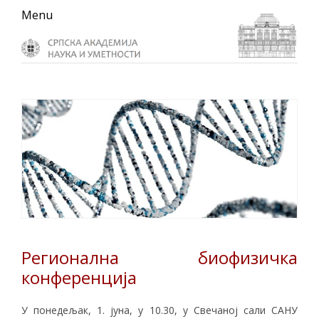
Skip
Skip
Skip
Menu
to
to
to
primary
main
primary
navigation
content
sidebar
Регионална биофизичка
конференција
У понедељак, 1. јуна, у 10.30, у Свечаној сали САНУ