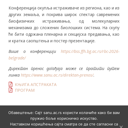
Конференција окупља истраживаче из региона, као и из
других земаља, и покрива широк спектар савремених
биофизичких истраживања, од молекуларних
механизама до сложених биолошких система. На скупу
ће бити одржана пленарна и секцијска предавања, као
и кратка саопштења и постер презентације.
Више о конференцији
https://bss.ffh.bg.ac.rs/rbc-2026-
belgrade/
Директан пренос догађаја може се пратити путем
линка
https://www.sanu.ac.rs/direktan-prenos/
.
КЊИГА АПСТРАКАТА
ПРОГРАМ
Обавештење: Сајт sanu.ac.rs користи колачиће како би вам
пружио боље корисничко искуство.
Наставком коришћења сајта сматра се да сте сагласни са