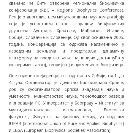
свечано ће бити отворена Регионална биофизичка
конференција (RBC – Regional Biophysics Conference).
Реч је о двогодишњем међународном научном догађају
који је успостављен кроз сарадњу биофизичких
друштава Аустрије, Хрватске, Мађарске, Италије,
Србије, Словачке и Словеније. Од свог оснивања 2005.
године, конференција се одржава наизменично у
наведеним земљама и представља динамичну
платформу за представљање најновијих достигнућа у
експерименталној, теоријској и примењеној биофизици.
Ове године конференција се одржава у Србији, од 1. до
4. јуна. Организатор је Друштво биофизичара Србије,
док су суорганизатори Српска академија наука и
уметности, Министарство науке, технолошког развоја
и иновација РС, Универзитет у Београду – Институт за
мултидисциплинарна истраживања, Биолошки
факултет, Факултет за физичку хемију, уз подршку
IUPAB (International Union of Pure and Applied Biophysics)
и EBSA (European Biophysical Societies’ Association).