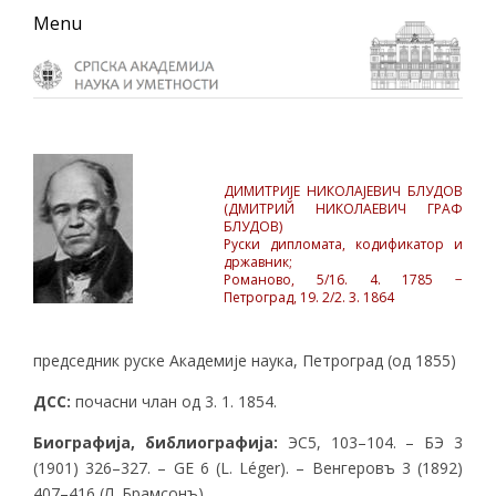
Skip
Skip
Skip
Menu
to
to
to
primary
main
primary
navigation
content
sidebar
ДИМИТРИЈЕ НИКОЛАЈЕВИЧ БЛУДОВ
(ДМИТРИЙ НИКОЛАЕВИЧ ГРАФ
БЛУДОВ)
Руски дипломата, кодификатор и
државник;
Романово, 5/16. 4. 1785 −
Петроград, 19. 2/2. 3. 1864
председник руске Академије наука, Петроград (од 1855)
ДСС:
почасни члан од 3. 1. 1854.
Биографија, библиографија:
ЭС5, 103–104. – БЭ 3
(1901) 326–327. – GE 6 (L. Léger). – Венгеровъ 3 (1892)
407–416 (Л. Брамсонъ).