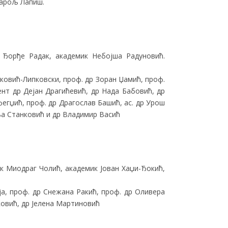
Карољ Лапиш.
Ђорђе Радак, академик Небојша Радуновић.
ковић-Липковски, проф. др Зоран Џамић, проф.
нт др Дејан Драгићевић, др Нада Бабовић, др
егџић, проф. др Драгослав Башић, ас. др Урош
ња Станковић и др Владимир Васић
к Миодраг Чолић, академик Јован Хаџи-Ђокић,
а, проф. др Снежана Ракић, проф. др Оливера
ковић, др Јелена Мартиновић