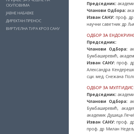
Председник:
академи
СКУПОВИМА
Чланови Одбора:
ака
ЈАВНЕ НАБАВКЕ
Изван САНУ:
проф. др
ДИРЕКТАН ПРЕНОС
научни саветник др Љ
ВИРТУЕЛНА ТУРА КРОЗ САНУ
ОДБОР ЗА ЕНДОКРИН
Председник:
Чланови Одбора:
ак
Бумбаширевић, академ
Изван САНУ:
проф. др
Александра Кендерешк
сци. мед. Снежана Пол
ОДБОР ЗА МУЛТИДИ
Председник:
академи
Чланови Одбора:
ак
Бумбаширевић, акаде
академик Душица Лечи
Изван САНУ:
проф. др
проф. др Милан Недељ