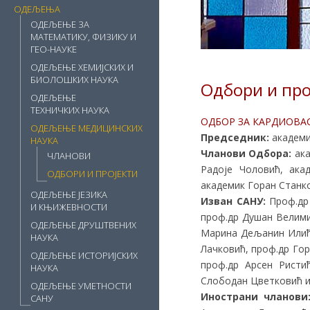
ОДЕЉЕЊА
ОДЕЉЕЊЕ ЗА
МАТЕМАТИКУ, ФИЗИКУ И
ГЕО-НАУКЕ
ОДЕЉЕЊЕ ХЕМИЈСКИХ И
БИОЛОШКИХ НАУКА
Одбори и пр
ОДЕЉЕЊЕ
ТЕХНИЧКИХ НАУКА
ОДБОР ЗА КАРДИОВА
ОДЕЉЕЊЕ МЕДИЦИНСКИХ
Председник:
академи
НАУКА
Чланови Одбора:
ака
ЧЛАНОВИ
Радоје Чоловић, ака
ОДБОРИ И ПРОЈЕКТИ
академик Горан Станко
ОДЕЉЕЊЕ ЈЕЗИКА
Изван САНУ:
Проф.др 
И КЊИЖЕВНОСТИ
проф.др Душан Велими
ОДЕЉЕЊЕ ДРУШТВЕНИХ
Марина Дељанин Илић,
НАУКА
Лачковић, проф.др Го
ОДЕЉЕЊЕ ИСТОРИЈСКИХ
проф.др Арсен Ристи
НАУКА
Слободан Цветковић и
ОДЕЉЕЊЕ УМЕТНОСТИ
Инострани чланови
САНУ