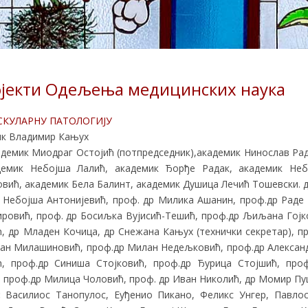
ојекти Одељења медицинских наука
СКУЛАРНУ ПАТОЛОГИЈУ
к Владимир Кањух
демик Миодраг Остојић (потпредседник),академик Нинослав Ра
демик Небојша Лалић, академик Ђорђе Радак, академик Неб
вић, академик Бела Балинт, академик Душица Лечић Тошевски. 
Небојша Антонијевић, проф. др Милика Ашанин, проф.др Раде 
ровић, проф. др Босиљка Вујисић-Тешић, проф.др Љиљана Гојко
 др Младен Кочица, др Снежана Кањух (технички секретар), п
ран Милашиновић, проф.др Милан Недељковић, проф.др Алексан
ћ, проф.др Синиша Стојковић, проф.др Ђурица Стојшић, про
 проф.др Милица Чоловић, проф. др Иван Николић, др Момир Пу
:
Василиос Танопулос, Еуђенио Пикано, Феликс Унгер, Павлос