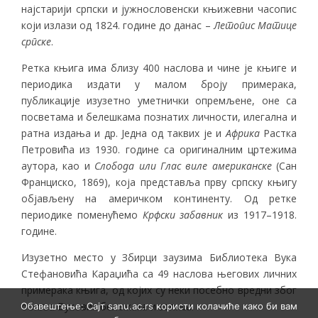
најстарији српски и јужнословенски књижевни часопис
који излази од 1824. године до данас –
Летопис Матице
српске
.
Ретка књига има близу 400 наслова и чине је књиге и
периодика издати у малом броју примерака,
публикације изузетно уметнички опремљене, оне са
посветама и белешкама познатих личности, илегална и
ратна издања и др. Једна од таквих је и
Африка
Растка
Петровића из 1930. године са оригиналним цртежима
аутора, као и
Слобода или Глас виле американске
(Сан
Франциско, 1869), која представља прву српску књигу
објављену на америчком континенту. Од ретке
периодике поменућемо
Крфски забавник
из 1917–1918.
године.
Изузетно место у Збирци заузима Библиотека Вука
Стефановића Караџића са 49 наслова његових личних
примерака књига, од којих су неки посебно вредни због
обиља Вукових бележака и записа.
Обавештење: Сајт sanu.ac.rs користи колачиће како би вам