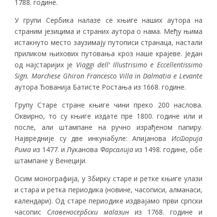
1788. године.
У групи Сербика налазе се књиге наших аутора на
страним језицима и страних аутора о нама. Међу њима
истакнуто место заузимају путописи странаца, настали
приликом њихових путовања кроз наше крајеве. Један
од најстаријих је
Viaggi dell
‘
Illustrisimo e Eccellentissimo
Sign. Marchese Ghiron Francesco Villa in Dalmatia e Levante
аутора Ђованија Батисте Ростања из 1668. године.
Групу Старе стране књиге чини преко 200 наслова.
Оквирно, то су књиге издате пре 1800. године или и
после, али штампане на ручно израђеном папиру.
Највредније су две инкунабуле: Апијанова
Историја
Рима
из 1477. и Луканова
Фарсалија
из 1498. године, обе
штампане у Венецији.
Осим монографија, у Збирку старе и ретке књиге улази
и стара и ретка периодика (новине, часописи, алманаси,
календари). Од старе периодике издвајамо први српски
часопис
Славеносербски магазин
из 1768. године и