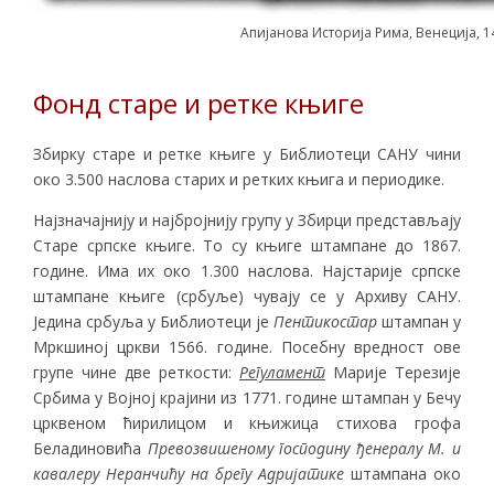
Апијанова Историја Рима, Венеција, 1
Фонд старе и ретке књиге
Збирку старе и ретке књиге у Библиотеци САНУ чини
око 3.500 наслова старих и ретких књига и периодике.
Најзначајнију и најбројнију групу у Збирци представљају
Старе српске књиге. То су књиге штампане до 1867.
године. Има их око 1.300 наслова. Најстарије српске
штампане књиге (србуље) чувају се у Архиву САНУ.
Једина србуља у Библиотеци је
Пентикостар
штампан у
Мркшиној цркви 1566. године. Посебну вредност ове
групе чине две реткости:
Регуламент
Марије Терезије
Србима у Војној крајини из 1771. године штампан у Бечу
црквеном ћирилицом и књижица стихова грофа
Беладиновића
Превозвишеному господину ђенералу М. и
кавалеру Неранчићу на брегу Адријатике
штампана око