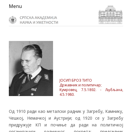
Skip
Skip
Skip
Menu
to
to
to
primary
main
primary
navigation
content
sidebar
ЈОСИП БРОЗ ТИТО
Државник и политичар;
Кумровец, 7.5.1892. - Љубљана,
4.5.1980.
Од 1910 ради као металски радник у Загребу, Камнику,
Чешкој, Немачкој и Аустрији; од 1920 се у Загребу
придружује КП и почиње да ради на политичкој
организацији радничког покрета; председник