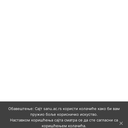
Обавештење: Сајт sanu.ac.rs користи колачиће како би вам
пружио боље корисничко искуство.
Наставком коришћења сајта сматра се да сте сагласни са
коришћењем колачића.