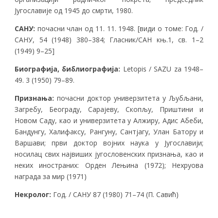
Југославије од 1945 до смрти, 1980.
САНУ:
почасни члан од 11. 11. 1948. [види о томе: Год. /
САНУ, 54 (1948) 380–384; Гласник/САН књ.1, св. 1–2
(1949) 9–25]
Биографија, библиографија:
Letopis / SAZU za 1948–
49. 3 (1950) 79–89.
Признања:
почасни доктор универзитета у Љубљани,
Загребу, Београду, Сарајеву, Скопљу, Приштини и
Новом Саду, као и универзитета у Алжиру, Адис Абеби,
Бандунгу, Халифаксу, Рангуну, Сантјагу, Улан Батору и
Варшави; први доктор војних наука у Југославији;
носилац свих највиших југословенских признања, као и
неких иностраних: Орден Лењина (1972); Нехруова
награда за мир (1971)
Некролог:
Год. / САНУ 87 (1980) 71–74 (П. Савић)