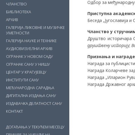
Одбор за међународну 
ЧЛАНСТВО
БИБЛИОТЕКА
Приступна академс
АРХИВ
Беседа „Југославија и 
ГАЛЕРИЈА ЛИКОВНЕ И МУЗИЧКЕ
Чланство у стручн
УМЕТНОСТИ
Друштво историчара С
ГАЛЕРИЈА НАУКЕ И ТЕХНИКЕ
друштвену историју
;
В
АУДИОВИЗУЕЛНИ АРХИВ
Признања и награде
ОГРАНАК У НОВОМ САДУ
Награда за публицисти
ОГРАНАК САНУ У НИШУ
Награда Коларчеве зад
ЦЕНТАР У КРАГУЈЕВЦУ
Награда „Иларион Рува
ИНСТИТУТИ САНУ
Награда Државног архи
МЕЂУНАРОДНА САРАДЊА
ДИГИТАЛНА ИЗДАЊА САНУ
ИЗДАВАЧКА ДЕЛАТНОСТ САНУ
КОНТАКТ
ДОГАЂАЊА У ТЕКУЋЕМ МЕСЕЦУ
ПРИЈАВЕ ЗА УЧЕШЋЕ НА