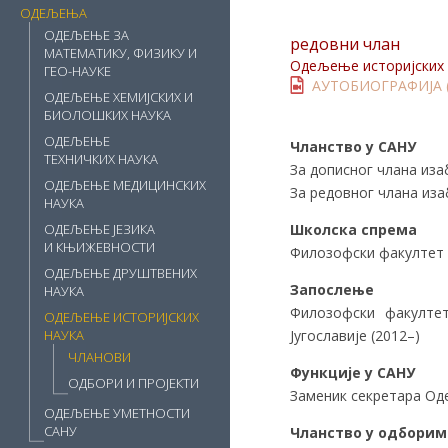
ОДЕЉЕЊА
ОДЕЉЕЊЕ ЗА
редовни члан
МАТЕМАТИКУ, ФИЗИКУ И
Одељење историјских 
ГЕО-НАУКЕ
АУТОБИОГРАФИЈА (
ОДЕЉЕЊЕ ХЕМИЈСКИХ И
БИОЛОШКИХ НАУКА
ОДЕЉЕЊЕ
Чланство у САНУ
ТЕХНИЧКИХ НАУКА
За дописног члана изаб
ОДЕЉЕЊЕ МЕДИЦИНСКИХ
За редовног члана изаб
НАУКА
Школска спрема
ОДЕЉЕЊЕ ЈЕЗИКА
И КЊИЖЕВНОСТИ
Филозофски факултет У
ОДЕЉЕЊЕ ДРУШТВЕНИХ
Запослење
НАУКА
Филозофски факултет
ОДЕЉЕЊЕ ИСТОРИЈСКИХ
Југославије (2012–)
НАУКА
ЧЛАНОВИ
Функције у САНУ
ОДБОРИ И ПРОЈЕКТИ
Заменик секретара Од
ОДЕЉЕЊЕ УМЕТНОСТИ
САНУ
Чланство у одборим