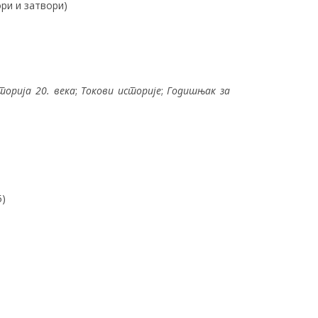
ри и затвори)
торија 20. века
;
Токови историје
;
Годишњак за
5)