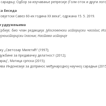
сарадњу; Одбор за изучавање репресије (Голи оток и други лого
ка беседа
Совјетски Савез 60-их година ХХ века“, одржана 15. 5. 2019.
им удружењима
рбије; био члан редакција:
Југословенски историјски часопис
;
Ис
ојноисторијски гласник
;
Настава историје
ку „Светозар Милетић“ (1997);
ужбине за предавачку делатност (2012);
рац“, Матица српска (2015);
ва Индонезије за допринос међународној научној сарадњи (201