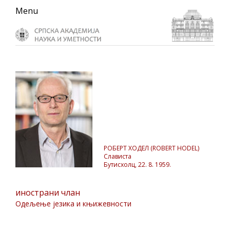
Skip
Skip
Skip
Menu
to
to
to
primary
main
primary
navigation
content
sidebar
РОБЕРТ ХОДЕЛ (ROBERT HODEL)
Слависта
Бутисхолц, 22. 8. 1959.
инострани члан
Одељење језика и књижевности