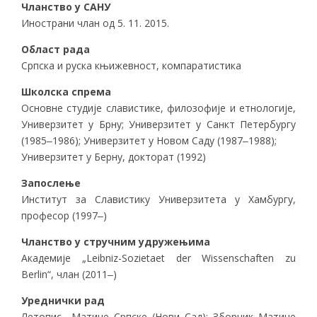
Чланство у САНУ
Инострани члан од 5. 11. 2015.
Област рада
Cрпска и руска књижевност, компаратистика
Школска спрема
Основне студије славистике, филозофије и етнологије,
Универзитет у Брну; Универзитет у Санкт Петербургу
(1985‒1986); Универзитет у Новом Саду (1987‒1988);
Универзитет у Берну, докторат (1992)
Запослење
Институт за Славистику Универзитета у Хамбургу,
професор (1997‒)
Чланство у стручним удружењима
Академије „Leibniz-Sozietaet der Wissenschaften zu
Berlin“, члан (2011‒)
Уреднички рад
Летопис Матице Српске (Нови Сад); Зборник Матице