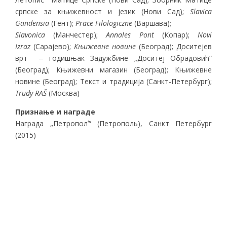
српске за књижевност и језик (Нови Сад);
Slavica
Gandensia
(Гент);
Prace Filologiczne
(Варшава);
Slavonica
(Манчестер);
Annales Pont
(Копар);
Novi
Izraz
(Сарајево);
Књижевне новине
(Београд); Доситејев
врт ‒ годишњак Задужбине „Доситеј Обрадовић“
(Београд); Књижевни магазин (Београд); Књижевне
новине (Београд); Текст и традиција (Санкт-Петербург);
Trudy RAŠ
(Москва)
Признање и награде
Награда „Петрополʼ“ (Петрополь), Санкт Петербург
(2015)