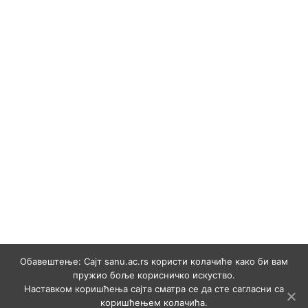
Обавештење: Сајт sanu.ac.rs користи колачиће како би вам
пружио боље корисничко искуство.
Наставком коришћења сајта сматра се да сте сагласни са
коришћењем колачића.