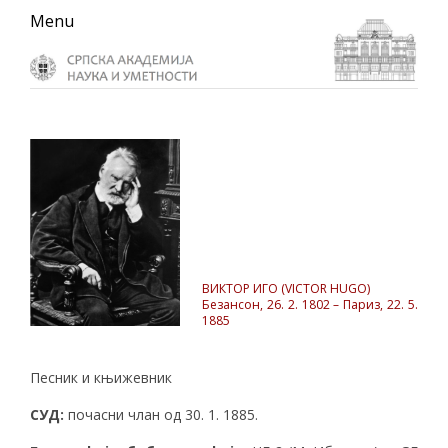
Skip
Skip
Skip
Menu
to
to
to
primary
main
primary
navigation
content
sidebar
ВИКТОР ИГО (VICTOR HUGO)
Безансон, 26. 2. 1802 – Париз, 22. 5.
1885
Песник и књижевник
СУД
:
почасни члан од 30. 1. 1885.