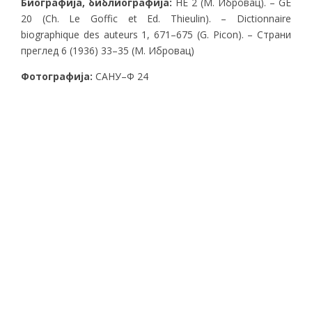
Биографија
,
библиографија
:
HE 2 (M. Ибровац). – GE
20 (Ch. Le Goffic et Ed. Thieulin). – Dictionnaire
biographique des auteurs 1, 671–675 (G. Picon). – Страни
преглед 6 (1936) 33–35 (M. Ибровац)
Фотографија:
САНУ–Ф 24