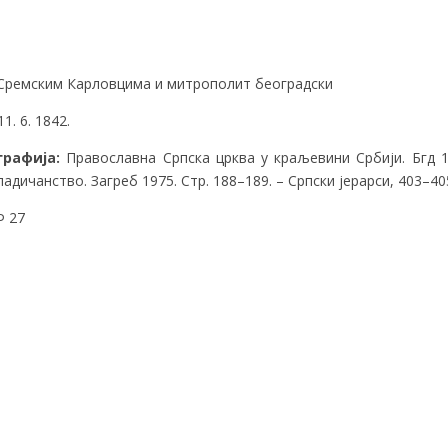
 Сремским Карловцима и митрополит београдски
1. 6. 1842.
графија
:
Православна Српска црква у краљевини Србији. Бгд 18
адичанство. Загреб 1975. Стр. 188–189. – Српски јерарси, 403–405 (
 27