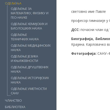
ОДЕЉЕЊА
ОДЕЉЕЊЕ ЗА
световно име Павле
МАТЕМАТИКУ, ФИЗИКУ И
ГЕО-НАУКЕ
професор гимназије у
ОДЕЉЕЊЕ ХЕМИЈСКИХ И
БИОЛОШКИХ НАУКА
ДСС
:
почасни члан од 1
ОДЕЉЕЊЕ
Биографија
,
библио
ТЕХНИЧКИХ НАУКА
Крајина. Карловачко вл
ОДЕЉЕЊЕ МЕДИЦИНСКИХ
НАУКА
Фотографија:
САНУ–Ф
ОДЕЉЕЊЕ ЈЕЗИКА
И КЊИЖЕВНОСТИ
ОДЕЉЕЊЕ ДРУШТВЕНИХ
НАУКА
ОДЕЉЕЊЕ ИСТОРИЈСКИХ
НАУКА
ОДЕЉЕЊЕ УМЕТНОСТИ
САНУ
ЧЛАНСТВО
БИБЛИОТЕКА