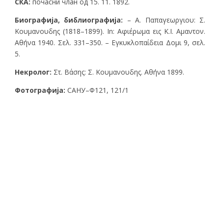
СКА:
почасни члан од 15. 11. 1892.
Биографија, библиографија:
– Α. Παπαγεωργιου: Σ.
Κουμανουδης (1818–1899). In: Αφιέρωμα εις K.I. Αμαντον.
Αθήνα 1940. Σελ. 331–350. – Εγκυκλοπαίδεια Δομι 9, σελ.
5.
Некролог:
Στ. Βάσης: Σ. Κουμανουδης. Αθήνα 1899.
Фотографија:
САНУ–Ф121, 121/1