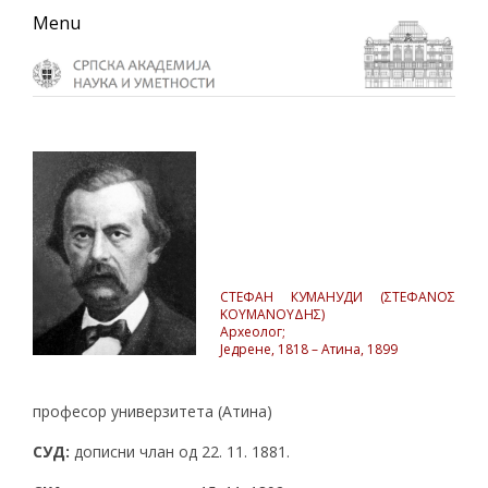
Skip
Skip
Skip
Menu
to
to
to
primary
main
primary
navigation
content
sidebar
СТЕФАН КУМАНУДИ (ΣΤΕΦΑΝΟΣ
ΚΟΥΜΑΝΟΥΔΗΣ)
Археолог;
Једрене, 1818 – Атина, 1899
професор универзитета (Атина)
СУД:
дописни члан од 22. 11. 1881.