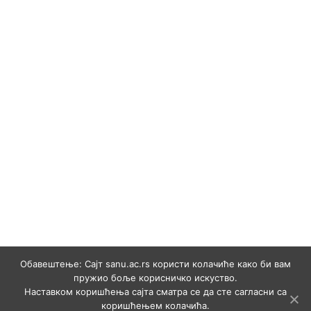
Обавештење: Сајт sanu.ac.rs користи колачиће како би вам
пружио боље корисничко искуство.
Наставком коришћења сајта сматра се да сте сагласни са
коришћењем колачића.