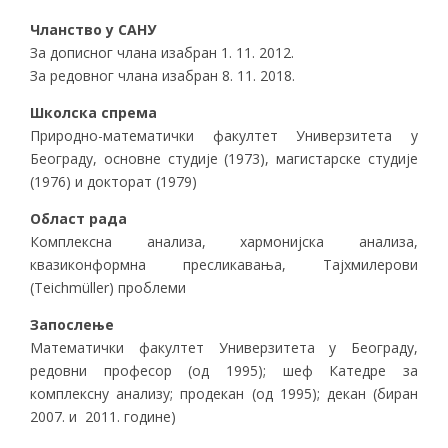
Чланство у САНУ
За дописног члана изабран 1. 11. 2012.
За редовног члана изабран 8. 11. 2018.
Школска спрема
Природно-математички факултет Универзитета у
Београду, основне студије (1973), магистарске студије
(1976) и докторат (1979)
Област рада
Комплексна анализа, хармонијска анализа,
квазиконформна пресликавања, Тајхмилерови
(Teichmüller) проблеми
Запослење
Математички факултет Универзитета у Београду,
редовни професор (од 1995); шеф Катедре за
комплексну анализу; продекан (од 1995); декан (биран
2007. и 2011. године)