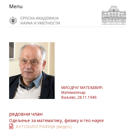
Skip
Skip
Skip
Menu
to
to
to
primary
main
primary
navigation
content
sidebar
МИОДРАГ МАТЕЉЕВИЋ
Математичар
Ваљево, 28.11.1949.
редовни члан
Одељење за математику, физику и гео-науке
АУТОБИОГРАФИЈА (видео)