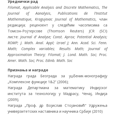
Уреднички рад
Filomat
,
Applicable Analysis and Discrete Mathematics
,
The
Journal of Aanalysis
,
Publications de l’Institut
Mathematique
,
Kragujevac Journal of Mathematics
, члан
редакција; рецензент y следећим часописима ca
Tомсон-Ројтерсове (Thomson Reuters) JCR (SCI)
листе:
Journal d’ Analyse; Const. Aprox; Potential Analysis;
ROMP; J. Math. Anal. Appl; Izrael J; Ann. Acad. Sci. Fenn.
Math; Complex variables; Results Math; Journal of
Approximation Theory; Filomat; J. Lond. Math. Soc; Proc.
Amer. Math. Soc; Proc. Edinb. Math. Soc
Признања и награде
Награда града Београда за уџбеник-монографију
„Комплексне функције 1&2“ (2006);
Награда Департмана за математику Индијског
института за технологију у Мадрасу, Ченај, Индија
(2009);
Награда „Проф. др Војислав Стојановић“ Удружења
универзитетских наставника и научника Србије (2010)