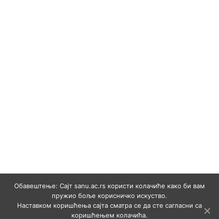
Обавештење: Сајт sanu.ac.rs користи колачиће како би вам
пружио боље корисничко искуство.
Наставком коришћења сајта сматра се да сте сагласни са
коришћењем колачића.