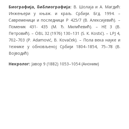
Биографија
,
библиографија
:
В. Шолаја и А. Магдић:
Инжењери у књаж. и краљ. Србији. Бгд. 1994. –
Савременици и последници Р 425/7 (B. Алексијевић). –
Поменик 431- 435 (М. Ђ. Милићевић). – НЕ 3 (В.
Петровић). – ÖBL 32 (1976) 130–131 (S. К. Kostić). – LPJ 4,
702–703 (Р. Adamović, B. Kovaček). – Пола века науке и
технике у обновљеној Србији 1804–1854, 75–78 (В.
Војводић)
Некролог:
Јавор 9 (1882) 1053–1054 (Аноним)