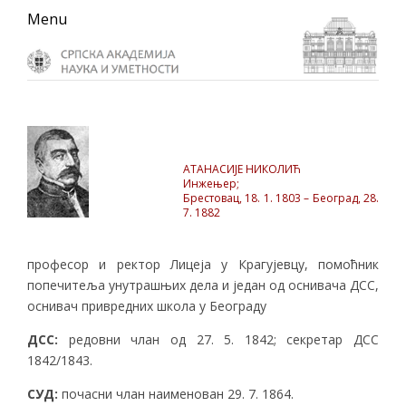
Skip
Skip
Skip
Menu
to
to
to
primary
main
primary
navigation
content
sidebar
АТАНАСИЈЕ НИКОЛИЋ
Инжењер;
Брестовац, 18. 1. 1803 – Београд, 28.
7. 1882
професор и ректор Лицеја у Крагујевцу, помоћник
попечитеља унутрашњих дела и један од оснивача ДСС,
оснивач привредних школа у Београду
ДСС
:
редовни члан од 27. 5. 1842; секретар ДСС
1842/1843.
СУД
:
почасни члан наименован 29. 7. 1864.