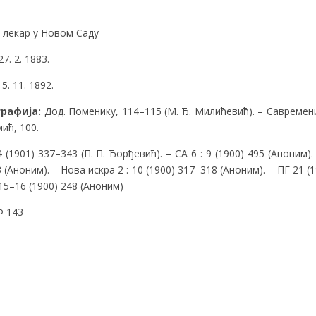
 лекар у Новом Саду
7. 2. 1883.
. 11. 1892.
графија:
Дод. Поменику, 114–115 (М. Ђ. Милићевић). – Савремениц
мић, 100.
 (1901) 337–343 (П. П. Ђорђевић). – СА 6 : 9 (1900) 495 (Аноним)
 (Аноним). – Нова искра 2 : 10 (1900) 317–318 (Аноним). – ПГ 21 (
 15–16 (1900) 248 (Аноним)
 143