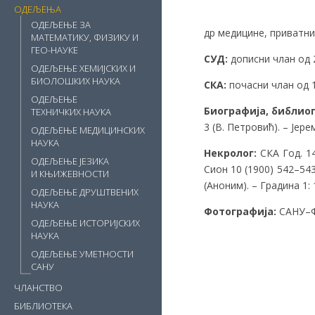
ОДЕЉЕЊА
ОДЕЉЕЊЕ ЗА
др медицине, приватни
МАТЕМАТИКУ, ФИЗИКУ И
ГЕО-НАУКЕ
СУД:
дописни члан од 2
ОДЕЉЕЊЕ ХЕМИЈСКИХ И
БИОЛОШКИХ НАУКА
СКА:
почасни члан од 15
ОДЕЉЕЊЕ
Биографија, библио
ТЕХНИЧКИХ НАУКА
3 (В. Петровић). – Јере
ОДЕЉЕЊЕ МЕДИЦИНСКИХ
НАУКА
Некролог:
СКА Год. 14
ОДЕЉЕЊЕ ЈЕЗИКА
Сион 10 (1900) 542–543
И КЊИЖЕВНОСТИ
(Аноним). – Градина 1:
ОДЕЉЕЊЕ ДРУШТВЕНИХ
НАУКА
Фотографија:
САНУ–Ф
ОДЕЉЕЊЕ ИСТОРИЈСКИХ
НАУКА
ОДЕЉЕЊЕ УМЕТНОСТИ
САНУ
ЧЛАНСТВО
БИБЛИОТЕКА