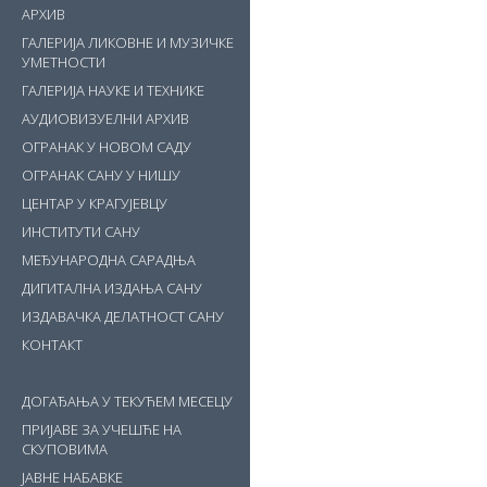
АРХИВ
ГАЛЕРИЈА ЛИКОВНЕ И МУЗИЧКЕ
УМЕТНОСТИ
ГАЛЕРИЈА НАУКЕ И ТЕХНИКЕ
АУДИОВИЗУЕЛНИ АРХИВ
ОГРАНАК У НОВОМ САДУ
ОГРАНАК САНУ У НИШУ
ЦЕНТАР У КРАГУЈЕВЦУ
ИНСТИТУТИ САНУ
МЕЂУНАРОДНА САРАДЊА
ДИГИТАЛНА ИЗДАЊА САНУ
ИЗДАВАЧКА ДЕЛАТНОСТ САНУ
КОНТАКТ
ДОГАЂАЊА У ТЕКУЋЕМ МЕСЕЦУ
ПРИЈАВЕ ЗА УЧЕШЋЕ НА
СКУПОВИМА
ЈАВНЕ НАБАВКЕ