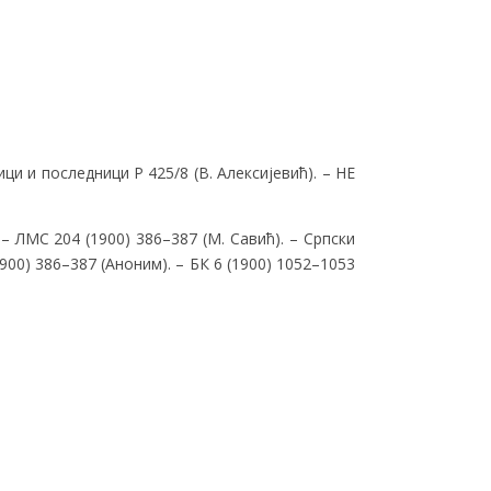
и и последници Ρ 425/8 (В. Алексијевић). – НЕ
. – ЛМС 204 (1900) 386–387 (М. Савић). – Српски
1900) 386–387 (Аноним). – БК 6 (1900) 1052–1053