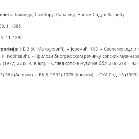
Великој Кикинди, Сомбору, Сарајеву, Новом Саду и Загребу
0. 1. 1885.
. 11. 1892.
графија:
НЕ 3 (К. Манојловић). – Јеремић, 103. – Савременици и 
В. Р. Ђорђевић). – Прилози биографском речнику српских музичара,
3 (1977) 22 (S. A. Klajn). – Оглед српске музичке ббл. 218–219 + 43
2) 564 (Аноним). – БК 8 (1902) 1376 (Аноним). – СКА Год. 16 (1903