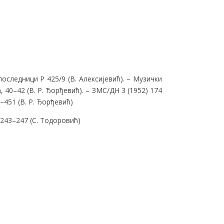
последници P 425/9 (В. Алексијевић). – Музички
 40–42 (В. Р. Ђорђевић). – ЗМС/ДН 3 (1952) 174
1–451 (В. Р. Ђорђевић)
) 243–247 (С. Тодоровић)