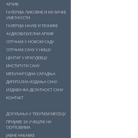
АРХИВ
ГАЛЕРИЈА ЛИКОВНЕ И МУЗИЧКЕ
УМЕТНОСТИ
ГАЛЕРИЈА НАУКЕ И ТЕХНИКЕ
АУДИОВИЗУЕЛНИ АРХИВ
ОГРАНАК У НОВОМ САДУ
ОГРАНАК САНУ У НИШУ
ЦЕНТАР У КРАГУЈЕВЦУ
ИНСТИТУТИ САНУ
МЕЂУНАРОДНА САРАДЊА
ДИГИТАЛНА ИЗДАЊА САНУ
ИЗДАВАЧКА ДЕЛАТНОСТ САНУ
КОНТАКТ
ДОГАЂАЊА У ТЕКУЋЕМ МЕСЕЦУ
ПРИЈАВЕ ЗА УЧЕШЋЕ НА
СКУПОВИМА
ЈАВНЕ НАБАВКЕ