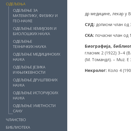
ОДЕЉЕЊА
ОДЕЉЕЊЕ ЗА
др медицине, лекар у 
МАТЕМАТИКУ, ФИЗИКУ И
ГЕО-НАУКЕ
СУД:
дописни члан од 3
ОДЕЉЕЊЕ ХЕМИЈСКИХ И
БИОЛОШКИХ НАУКА
СКА:
почасни члан од 15
ОДЕЉЕЊЕ
Биографија, библио
ТЕХНИЧКИХ НАУКА
гласник 2 (1922) 3–4 (
ОДЕЉЕЊЕ МЕДИЦИНСКИХ
(М. Томандл). – Muz. E 
НАУКА
ОДЕЉЕЊЕ ЈЕЗИКА
Некролог:
Коло 4 (190
И КЊИЖЕВНОСТИ
ОДЕЉЕЊЕ ДРУШТВЕНИХ
НАУКА
ОДЕЉЕЊЕ ИСТОРИЈСКИХ
НАУКА
ОДЕЉЕЊЕ УМЕТНОСТИ
САНУ
ЧЛАНСТВО
БИБЛИОТЕКА