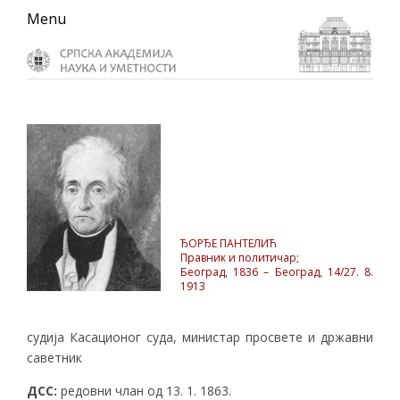
Skip
Skip
Skip
Menu
to
to
to
primary
main
primary
navigation
content
sidebar
ЂОРЂЕ ПАНТЕЛИЋ
Правник и политичар;
Београд, 1836 – Београд, 14/27. 8.
1913
судија Касационог суда, министар просвете и државни
саветник
ДСС:
редовни члан од 13. 1. 1863.