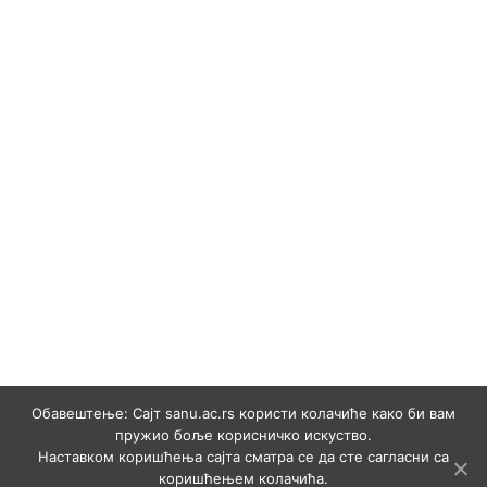
Обавештење: Сајт sanu.ac.rs користи колачиће како би вам
пружио боље корисничко искуство.
Наставком коришћења сајта сматра се да сте сагласни са
коришћењем колачића.