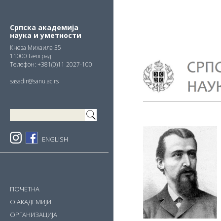
Skip
Skip
Skip
to
to
to
primary
main
primary
Српска академија
наука и уметности
navigation
content
sidebar
Кнезa Михаила 35
11000 Београд
Телефон: +381(0)11 2027-100
sasadir@sanu.ac.rs
ENGLISH
ПОЧЕТНА
О АКАДЕМИЈИ
ОРГАНИЗАЦИЈА