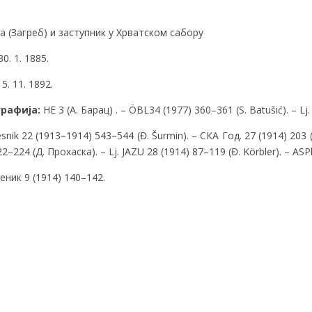
 (Загреб) и заступник у Хрватском сабору
0. 1. 1885.
. 11. 1892.
рафија:
НЕ 3 (А. Барац) . – ÖBL34 (1977) 360–361 (S. Batušić). – Lj
snik 22 (1913–1914) 543–544 (Đ. Šurmin). – СКА Год. 27 (1914) 203 
2–224 (Д. Прохаска). – Lj. JAZU 28 (1914) 87–119 (Đ. Körbler). – ASP
ник 9 (1914) 140–142.