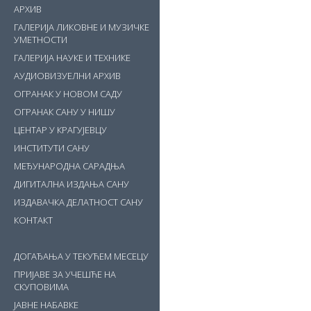
АРХИВ
ГАЛЕРИЈА ЛИКОВНЕ И МУЗИЧКЕ
УМЕТНОСТИ
ГАЛЕРИЈА НАУКЕ И ТЕХНИКЕ
АУДИОВИЗУЕЛНИ АРХИВ
ОГРАНАК У НОВОМ САДУ
ОГРАНАК САНУ У НИШУ
ЦЕНТАР У КРАГУЈЕВЦУ
ИНСТИТУТИ САНУ
МЕЂУНАРОДНА САРАДЊА
ДИГИТАЛНА ИЗДАЊА САНУ
ИЗДАВАЧКА ДЕЛАТНОСТ САНУ
КОНТАКТ
ДОГАЂАЊА У ТЕКУЋЕМ МЕСЕЦУ
ПРИЈАВЕ ЗА УЧЕШЋЕ НА
СКУПОВИМА
ЈАВНЕ НАБАВКЕ