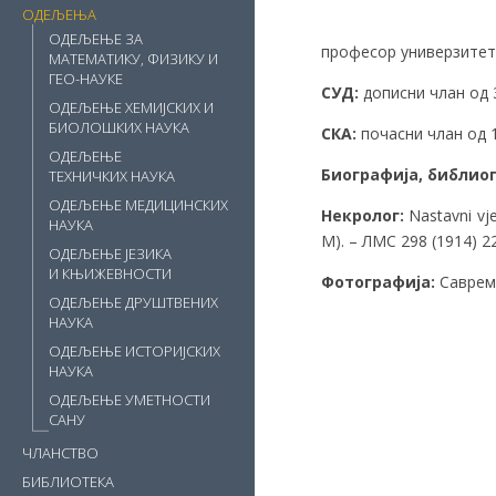
ОДЕЉЕЊА
ОДЕЉЕЊЕ ЗА
професор универзитета
МАТЕМАТИКУ, ФИЗИКУ И
ГЕО-НАУКЕ
СУД:
дописни члан од 3
ОДЕЉЕЊЕ ХЕМИЈСКИХ И
БИОЛОШКИХ НАУКА
СКА:
почасни члан од 15
ОДЕЉЕЊЕ
Биографија, библиог
ТЕХНИЧКИХ НАУКА
ОДЕЉЕЊЕ МЕДИЦИНСКИХ
Некролог:
Nastavni vje
НАУКА
M). – ЛМС 298 (1914) 22
ОДЕЉЕЊЕ ЈЕЗИКА
И КЊИЖЕВНОСТИ
Фотографија:
Савреме
ОДЕЉЕЊЕ ДРУШТВЕНИХ
НАУКА
ОДЕЉЕЊЕ ИСТОРИЈСКИХ
НАУКА
ОДЕЉЕЊЕ УМЕТНОСТИ
САНУ
ЧЛАНСТВО
БИБЛИОТЕКА