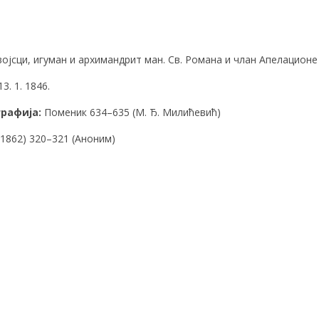
војсци, игуман и архимандрит ман. Св. Романа и члан Апелационе
3. 1. 1846.
графија
:
Поменик 634–635 (М. Ђ. Милићевић)
(1862) 320–321 (Аноним)