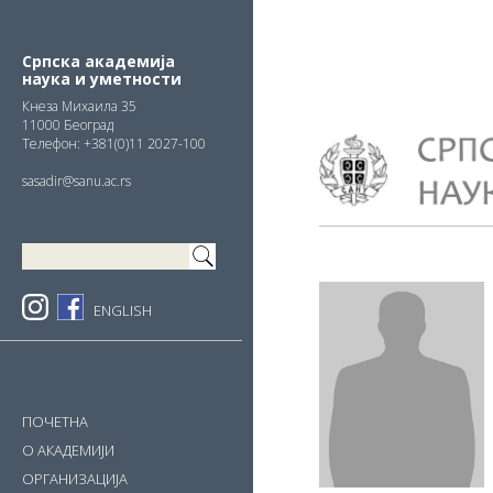
Skip
Skip
Skip
to
to
to
primary
main
primary
Српска академија
наука и уметности
navigation
content
sidebar
Кнезa Михаила 35
11000 Београд
Телефон: +381(0)11 2027-100
sasadir@sanu.ac.rs
ENGLISH
ПОЧЕТНА
О АКАДЕМИЈИ
ОРГАНИЗАЦИЈА