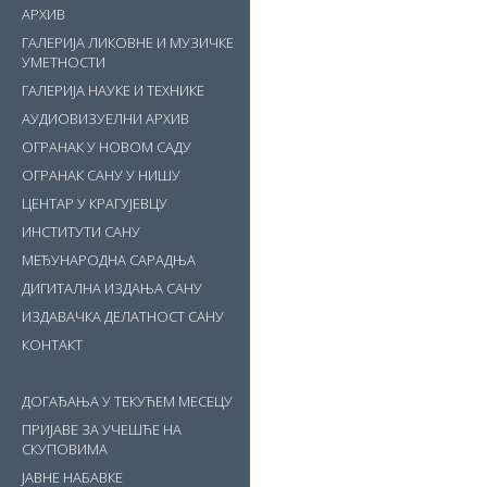
АРХИВ
ГАЛЕРИЈА ЛИКОВНЕ И МУЗИЧКЕ
УМЕТНОСТИ
ГАЛЕРИЈА НАУКЕ И ТЕХНИКЕ
АУДИОВИЗУЕЛНИ АРХИВ
ОГРАНАК У НОВОМ САДУ
ОГРАНАК САНУ У НИШУ
ЦЕНТАР У КРАГУЈЕВЦУ
ИНСТИТУТИ САНУ
МЕЂУНАРОДНА САРАДЊА
ДИГИТАЛНА ИЗДАЊА САНУ
ИЗДАВАЧКА ДЕЛАТНОСТ САНУ
КОНТАКТ
ДОГАЂАЊА У ТЕКУЋЕМ МЕСЕЦУ
ПРИЈАВЕ ЗА УЧЕШЋЕ НА
СКУПОВИМА
ЈАВНЕ НАБАВКЕ