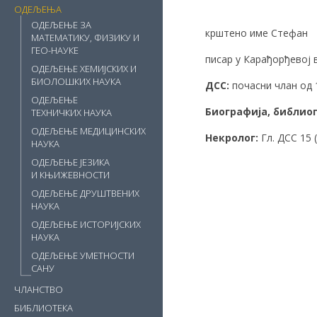
ОДЕЉЕЊА
ОДЕЉЕЊЕ ЗА
крштено име Стефан
МАТЕМАТИКУ, ФИЗИКУ И
ГЕО-НАУКЕ
писар у Карађорђевој 
ОДЕЉЕЊЕ ХЕМИЈСКИХ И
БИОЛОШКИХ НАУКА
ДСС
:
почасни члан од 1
ОДЕЉЕЊЕ
Биографија
,
библио
ТЕХНИЧКИХ НАУКА
ОДЕЉЕЊЕ МЕДИЦИНСКИХ
Некролог:
Гл. ДСС 15 
НАУКА
ОДЕЉЕЊЕ ЈЕЗИКА
И КЊИЖЕВНОСТИ
ОДЕЉЕЊЕ ДРУШТВЕНИХ
НАУКА
ОДЕЉЕЊЕ ИСТОРИЈСКИХ
НАУКА
ОДЕЉЕЊЕ УМЕТНОСТИ
САНУ
ЧЛАНСТВО
БИБЛИОТЕКА