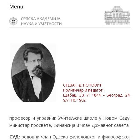
Skip
Skip
Skip
Menu
to
to
to
primary
main
primary
navigation
content
sidebar
СТЕВАН Д. ПОПОВИЋ
Политичар и педагог;
Шабац, 30. 7. 1844 – Београд, 24.
9/7. 10. 1902
професор и управник Учитељске школе у Новом Саду,
министар просвете, финансија и члан Државног савета
СУД
:
редовни члан Одсека филолошког и философског