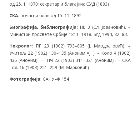
од 25. 1. 1870; секретар и благајник СУД (1883)
СКА
:
почасни члан од 15. 11. 1892.
Биографија
,
библиографија
:
НЕ 3 (Сл. Јовановић). –
Министри просвете Србије 1811–1918. Бгд 1994, 82–83.
Некролог
:
ПГ 23 (1902) 793–805 (Ј. Миодраговић). –
Учитељ 22 (1902) 130–135 (Аноним =J. ). – Коло 4 (1902)
436 (Аноним). – ГНЧ 22 (1903) 311–321 (Аноним) . – СКА
Год. 16 (1903) 251–259 (М. Марковић)
Фотографија:
САНУ–Ф 154