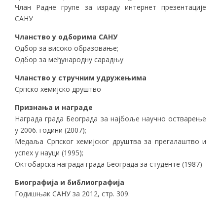
Члан Радне групе за израду интернет презентације
САНУ
Чланство у одборима САНУ
Одбор за високо образовање;
Одбор за међународну сарадњу
Чланство у стручним удружењима
Српско хемијско друштво
Признања и награде
Награда града Београда за најбоље научно остварење
у 2006. години (2007);
Медаља Српског хемијског друштва за прегалаштво и
успех у науци (1995);
Октобарска награда града Београда за студенте (1987)
Биографија и библиографија
Годишњак САНУ за 2012, стр. 309.