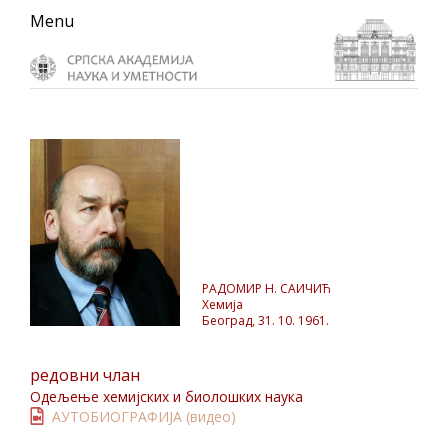
Skip
Skip
Skip
Menu
to
to
to
primary
main
primary
navigation
content
sidebar
РАДОМИР Н. САИЧИЋ
Хемија
Београд, 31. 10. 1961.
редовни члан
Одељење хемијских и биолошких наука
АУТОБИОГРАФИЈА (видео)