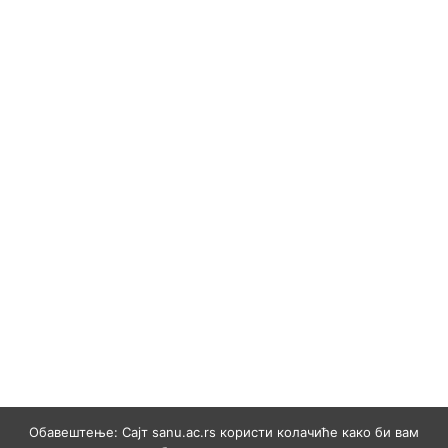
Обавештење: Сајт sanu.ac.rs користи колачиће како би вам