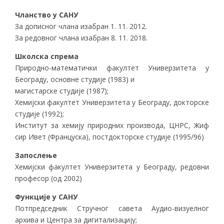
Чланство у САНУ
За дописног члана изабран 1. 11. 2012.
За редовног члана изабран 8. 11. 2018.
Школска спрема
Природно-математички факултет Универзитета у
Београду, основне студије (1983) и
магистарске студије (1987);
Хемијски факултет Универзитета у Београду, докторске
студије (1992);
Институт за хемију природних производа, ЦНРС, Жиф
сир Ивет (Француска), постдокторске студије (1995/96)
Запослење
Хемијски факултет Универзитета у Београду, редовни
професор (од 2002)
Функције у САНУ
Потпредседник Стручног савета Аудио-визуелног
архива и Центра за дигитализацију;