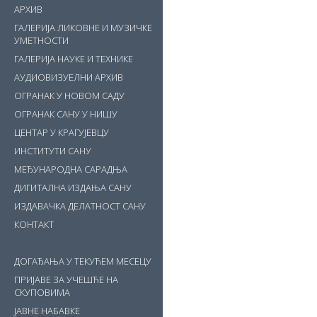
АРХИВ
ГАЛЕРИЈА ЛИКОВНЕ И МУЗИЧКЕ
УМЕТНОСТИ
ГАЛЕРИЈА НАУКЕ И ТЕХНИКЕ
АУДИОВИЗУЕЛНИ АРХИВ
ОГРАНАК У НОВОМ САДУ
ОГРАНАК САНУ У НИШУ
ЦЕНТАР У КРАГУЈЕВЦУ
ИНСТИТУТИ САНУ
МЕЂУНАРОДНА САРАДЊА
ДИГИТАЛНА ИЗДАЊА САНУ
ИЗДАВАЧКА ДЕЛАТНОСТ САНУ
КОНТАКТ
ДОГАЂАЊА У ТЕКУЋЕМ МЕСЕЦУ
ПРИЈАВЕ ЗА УЧЕШЋЕ НА
СКУПОВИМА
ЈАВНЕ НАБАВКЕ