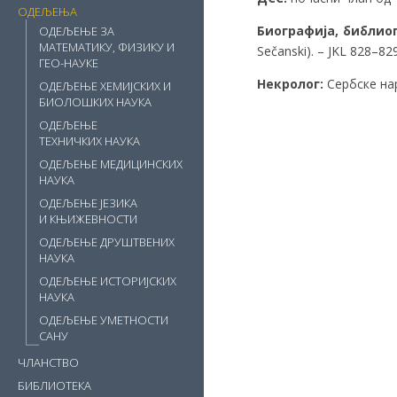
ОДЕЉЕЊА
Биографија, библио
ОДЕЉЕЊЕ ЗА
МАТЕМАТИКУ, ФИЗИКУ И
Sečanski). – JKL 828–829
ГЕО-НАУКЕ
Некролог:
Сербске нар
ОДЕЉЕЊЕ ХЕМИЈСКИХ И
БИОЛОШКИХ НАУКА
ОДЕЉЕЊЕ
ТЕХНИЧКИХ НАУКА
ОДЕЉЕЊЕ МЕДИЦИНСКИХ
НАУКА
ОДЕЉЕЊЕ ЈЕЗИКА
И КЊИЖЕВНОСТИ
ОДЕЉЕЊЕ ДРУШТВЕНИХ
НАУКА
ОДЕЉЕЊЕ ИСТОРИЈСКИХ
НАУКА
ОДЕЉЕЊЕ УМЕТНОСТИ
САНУ
ЧЛАНСТВО
БИБЛИОТЕКА