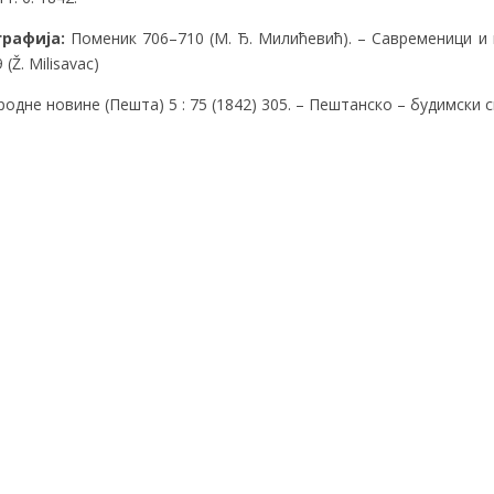
графија:
Поменик 706–710 (M. Ђ. Милићевић). – Савременици и пос
 (Ž. Milisavac)
одне новине (Пешта) 5 : 75 (1842) 305. – Пештанско – будимски ск