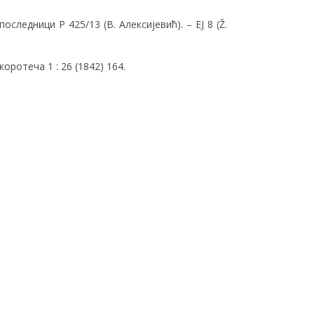
ледници Ρ 425/13 (В. Алексијевић). – ЕЈ 8 (Ž.
оротеча 1 : 26 (1842) 164.