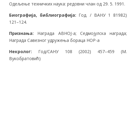
Одељење техничких наука: редовни члан од 29. 5. 1991.
Биографија, библиографија:
Год. / ВАНУ 1 81982)
121–124.
Признања:
Награда АВНОЈ-а; Седмојулска награда;
Награда Савезног удружења бораца НОР-а
Некролог:
Год/САНУ 108 (2002) 457–459 (М.
Вукобратовић)