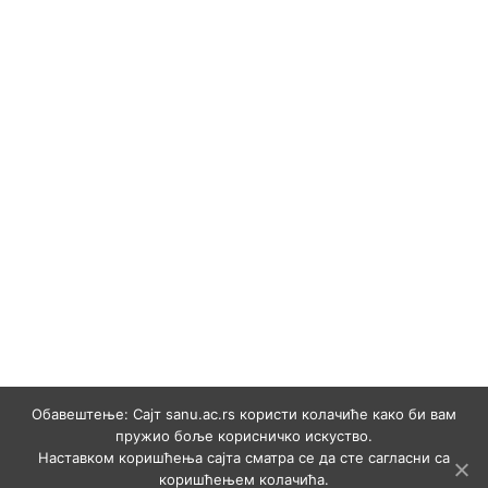
Обавештење: Сајт sanu.ac.rs користи колачиће како би вам
пружио боље корисничко искуство.
Наставком коришћења сајта сматра се да сте сагласни са
коришћењем колачића.