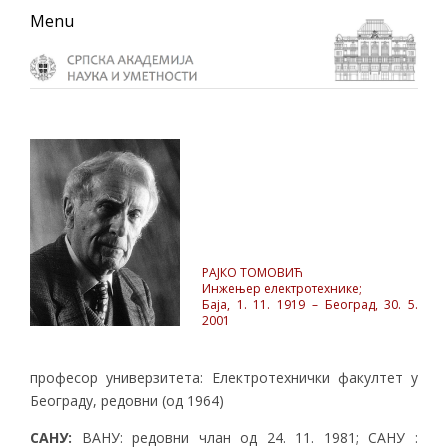
Skip
Skip
Skip
Menu
to
to
to
primary
main
primary
navigation
content
sidebar
РАЈКО ТОМОВИЋ
Инжењер електротехнике;
Баја, 1. 11. 1919 – Београд, 30. 5.
2001
професор универзитета: Електротехнички факултет у
Београду, редовни (од 1964)
САНУ:
ВАНУ: редовни члан од 24. 11. 1981; САНУ :