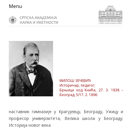
Skip
Skip
Skip
Menu
to
to
to
primary
main
primary
navigation
content
sidebar
МИЛОШ ЗЕЧЕВИЋ
Историчар, педагог;
Брњица код Кнића, 27. 3. 1838 –
Београд, 5/17. 2. 1896
наставник гимназије y Крагујевцу, Београду, Ужицу и
професор универзитета, Велика школа у Београду;
Историја новог века