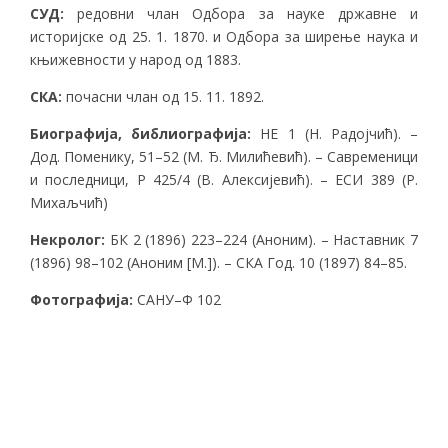
СУД:
редовни члан Одбора за науке државне и
историјске од 25. 1. 1870. и Одбора за ширење наука и
књижевности у народ од 1883.
СКА:
почасни члан од 15. 11. 1892.
Биографија, библиографија:
HE 1 (H. Радојчић). –
Дод. Поменику, 51–52 (M. Ђ. Милићевић). – Савременици
и последници, P 425/4 (B. Алексијевић). – ЕСИ 389 (P.
Михаљчић)
Некролог:
БК 2 (1896) 223–224 (Аноним). – Наставник 7
(1896) 98–102 (Аноним [M.]). – СКА Год. 10 (1897) 84–85.
Фотографија:
САНУ–Ф 102