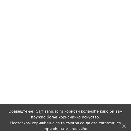
Обавештење: Сајт sanu.ac.rs користи колачиће како би вам
пружио боље корисничко искуство.
Наставком коришћења сајта сматра се да сте сагласни са
коришћењем колачића.