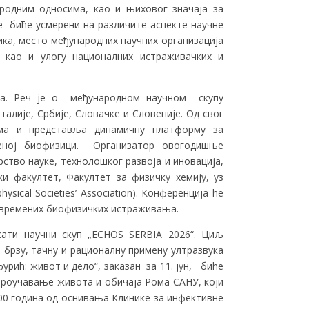
родним односима, као и њиховог значаја за
е биће усмерени на различите аспекте научне
ика, место међународних научних организација
, као и улогу националних истраживачких и
уна. Реч је о међународном научном скупу
алије, Србије, Словачке и Словеније. Од свог
ма и представља динамичну платформу за
ењеној биофизици. Организатор овогодишње
ство науке, технолошког развоја и иновација,
и факултет, Факултет за физичку хемију, уз
hysical Societies’ Association). Конференција ће
савремених биофизичких истраживања.
жати научни скуп „ECHOS SERBIA 2026“. Циљ
 брзу, тачну и рационалну примeну ултразвука
урић: живот и дело“, заказан за 11. јун, биће
проучавање живота и обичаја Рома САНУ, који
100 година од оснивања Клинике за инфективне