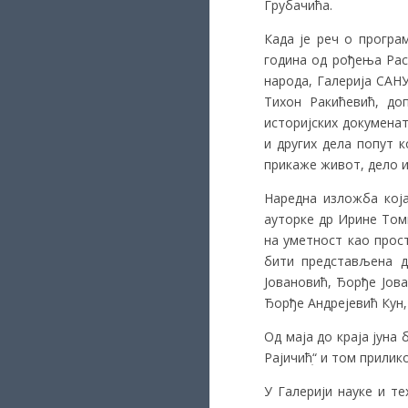
Грубачића.
Када је реч о програ
година од рођења Рас
народа, Галерија САН
Тихон Ракићевић, д
историјских докуменат
и других дела попут 
прикаже живот, дело и 
Наредна изложба која
ауторке др Ирине Том
на уметност као прос
бити представљена де
Јовановић, Ђорђе Јов
Ђорђе Андрејевић Кун,
Од маја до краја јуна
Рајичићׅ“ и том прили
У Галерији науке и те