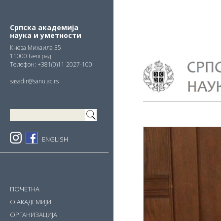
Skip
Skip
Skip
to
to
to
primary
main
primary
Српска академија
наука и уметности
navigation
content
sidebar
Кнезa Михаила 35
11000 Београд
Телефон: +381(0)11 2027-100
sasadir@sanu.ac.rs
ENGLISH
ПОЧЕТНА
О АКАДЕМИЈИ
ОРГАНИЗАЦИЈА