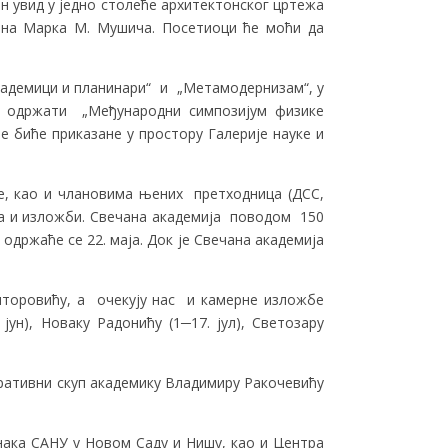
н увид у једно столеће архитектонског цртежа
сина Марка М. Мушича. Посетиоци ће моћи да
Академици и планинари“ и „Метамодернизам“, у
НУ одржати „Међународни симпозијум физике
је биће приказане у простору Галерије науке и
, као и члановима њених претходница (ДСС,
ва и изложби. Свечана академија поводом 150
одржаће се 22. маја. Док је Свечана академија
торовићу, а очекују нас и камерне изложбе
јун), Новаку Радонићу (1─17. јул), Светозару
оративни скуп академику Владимиру Ракочевићу
нака САНУ у Новом Саду и Нишу, као и Центра