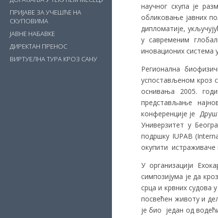
научног скупа је ра
ПРИЈАВЕ ЗА УЧЕШЋЕ НА
обликовање јавних по
СКУПОВИМА
дипломатије, укључују
ЈАВНЕ НАБАВКЕ
у савременим глобал
ДИРЕКТАН ПРЕНОС
иновационих система 
ВИРТУЕЛНА ТУРА КРОЗ САНУ
Регионална биофизич
успостављеном кроз са
оснивања 2005. год
представљање најнов
конференције је Друшт
Универзитет у Београ
подршку IUPAB (Interna
окупити истраживаче и
У организацији Ехок
симпозијума јe да кро
срца и крвних судова 
посвећен животу и де
је био један од водећ