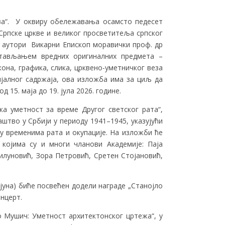
ава“. У оквиру обележавања осамсто педесет
Српске цркве и великог просветитеља српског
у аутори Викарни Епископ моравички проф. др
тављањем вредних оригиналних предмета –
она, графика, слика, црквено-уметничког веза
ијалног садржаја, ова изложба има за циљ да
15. маја до 19. јула 2026. године.
ка уметност за време Другог светског рата“,
тво у Србији у периоду 1941–1945, указујући
у временима рата и окупације. На изложби ће
 којима су и многи чланови Академије: Паја
илуновић, Зора Петровић, Сретен Стојановић,
 јуна) биће посвећен додели награде „Станојло
онцерт.
ко Мушич: Уметност архитектонског цртежа“, у