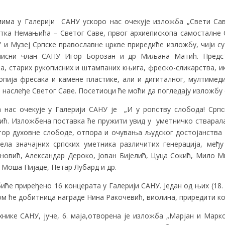
мима у Галерији САНУ ускоро нас очекује изложба „Свети С
тка Немањића – Светог Саве, првог архиепископа самосталне 
У и Музеј Српске православне цркве приредиће изложбу, чији с
описни члан САНУ Игор Борозан и др Миљана Матић. Предс
а, старих рукописних и штампаних књига, фреско-сликарства, ик
копија фресака и камене пластике, али и дигиталног, мултимед
наслеђе Светог Саве. Посетиоци ће моћи да погледају изложбу од 
 нас очекује у Галерији САНУ је „И у ропству слобода! Српс
ић. Изложбена поставка ће пружити увид у уметничко стваралаш
тор духовне слободе, отпора и очувања људског достојанства 
ла значајних српских уметника различитих генерација, међу
ановић, Александар Дероко, Јован Бијелић, Цуца Сокић, Мило М
 Моша Пијаде, Петар Лубард и др.
 биће приређено 16 концерата у Галерији САНУ. Један од њих (18.
ком ће добитница награде Нина Ракочевић, виолина, приредити к
хнике САНУ, јуче, 6. маја,отворена је изложба „Марјан и Мар