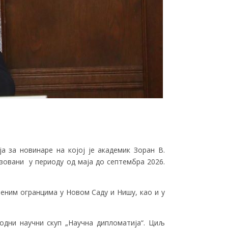
ја за новинаре на којој је академик Зоран В.
зовани у периоду од маја до септембра 2026.
њеним огранцима у Новом Саду и Нишу, као и у
родни научни скуп „Научна дипломатија“. Циљ