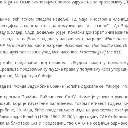
. и 6. јун) и Осми симпозијум Српског удружења за протеомику 
њима, већ током следеће недеље, 12. маја, инострана члани
енцијска аналогна кола за комуникације и сензоре”. Др Зо
ду (Болдер, САД). Додељен јој је почасни докторат Универзите
награде за најбоље радове у часописима, награде
White House 
/HP Terman Medal
, као и награде
Alexander von Humboldt Research
вља дужност главнe уредниce часописа
Proceedings of the IEEE
.
ржаће предавање под називом „Људска права у популизму:
). Средиште предавања су људска права у популизму кроз упоред
ржаве, Мађарску и Србију.
да из Фонда Задужбине Бранка Ћопића одржаће се, такође, 19. 
 и програм Трибинa Библиотеке САНУ. Њоме је успешно руко
вић, који је изузетним залагањем, током петнаест година, ун
Трибине, 19. маја, биће представљено издање
Јужнословенског 
лександра Белића (1876–1960–2026)“, чију годину САНУ обележав
ника Библиотеке САНУ Председништво САНУ на седници одржано