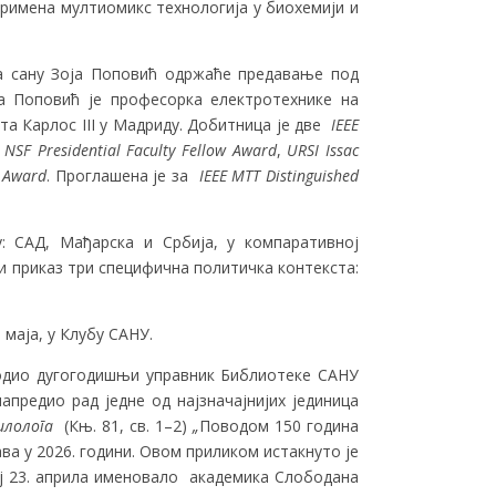
„Примена мултиомикс технологија у биохемији и
ца сану Зоја Поповић одржаће предавањe под
ја Поповић је професорка електротехнике на
та Карлос III у Мадриду. Добитница је две
IEEE
NSF Presidential Faculty Fellow Award
,
URSI Issac
 Award
. Проглашена је за
IEEE MTT Distinguished
 САД, Мађарска и Србија, у компаративној
ни приказ три специфична политичка контекста:
маја, у Клубу САНУ.
водио дугогодишњи управник Библиотеке САНУ
апредио рад једне од најзначајнијих јединица
филолога
(Књ. 81, св. 1–2)
„
Поводом 150 година
а у 2026. години. Овом приликом истакнуто је
ј 23. априла именовало академика Слободана