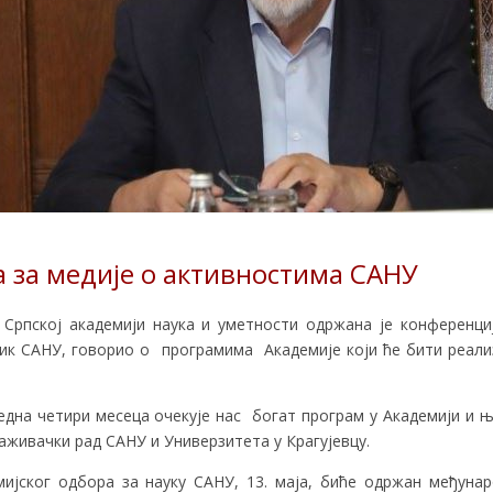
 за медије о активностима САНУ
у Српској академији наука и уметности одржана је конференци
ик САНУ, говорио о програмима Академије који ће бити реали
редна четири месеца очекује нас богат програм у Академији и 
живачки рад САНУ и Универзитета у Крагујевцу.
мијског одбора за науку САНУ, 13. маја, биће одржан међуна