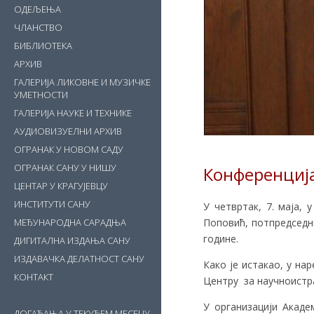
ОДЕЉЕЊА
ЧЛАНСТВО
БИБЛИОТЕКА
АРХИВ
ГАЛЕРИЈА ЛИКОВНЕ И МУЗИЧКЕ
УМЕТНОСТИ
ГАЛЕРИЈА НАУКЕ И ТЕХНИКЕ
АУДИОВИЗУЕЛНИ АРХИВ
ОГРАНАК У НОВОМ САДУ
ОГРАНАК САНУ У НИШУ
Конференција
ЦЕНТАР У КРАГУЈЕВЦУ
ИНСТИТУТИ САНУ
У четвртак, 7. маја, 
Поповић, потпредседн
МЕЂУНАРОДНА САРАДЊА
године.
ДИГИТАЛНА ИЗДАЊА САНУ
ИЗДАВАЧКА ДЕЛАТНОСТ САНУ
Како је истакао, у на
КОНТАКТ
Центру за научноистра
У организацији Акаде
ДОГАЂАЊА У ТЕКУЋЕМ МЕСЕЦУ