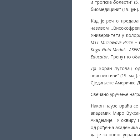
и тропске болести“ (5
биомедицини“ (19. јун).
Кад је реч о предава
називом „Високофрекв
Универзитета у Колора
MTT Microwave Prize
− 
Koga Gold Medal
,
ASEE
Educator.
Тренутно оба
Др Зоран Лутовац од
перспективи“ (19. мај
Сједињене Америчке Д
Свечано уручење награ
Након паузе враћа се
академик Миро Вуксано
Академије. У оквиру 
од рођења академика А
да је за новог управ