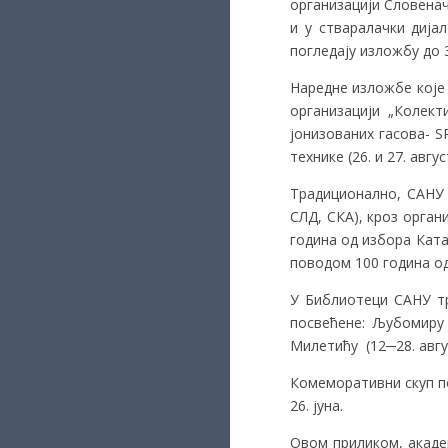
организацији Словенач
и у стваралачки дија
погледају изложбу до 3
Наредне изложбе које 
организацији „Колек
јонизованих гасова- S
технике (26. и 27. авгус
Традиционално, САНУ
СЛД, СКА), кроз орга
година од избора Ката
поводом 100 година од
У Библиотеци САНУ т
посвећене: Љубомиру Н
Милетићу (12─28. авгу
Комеморативни скуп по
26. јуна.
Овом приликом, акаде