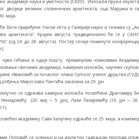
кe академијe наука и уметности (САЗУ). Изложба пружа изузета
лог двојице великих словеначких архитеката, оца Марјана и 
0. маја.
ће бити приређене током лета у Галерији науке и технике су „
тива архитеката“. Крајем августа традиционално ће се у СА
PIG“ (од 24. до 28. августа). Постер сесије поменуте конференци
т).
 чува сећање и одаје пошту преминулим члановима Академије
низовање свечаних академија, камерних изложби, научних скупо
рине Ивановић за почасног члана Српског ученог друштва (СУД) 
 рођења Мирослава Пантића заказана за 29. јун.
ренутно се одржава камерна изложба посвећена Драгомиру Ви
енадовићу (20. мај ─ 5. јун), Лази Лазаревићу (10. јун ─ 26. 
ст).
свећен академику Сави Халугину одржаће се 25. маја, а комем
мик Поповић се осврнуо и на изузетно садржајан програм огра