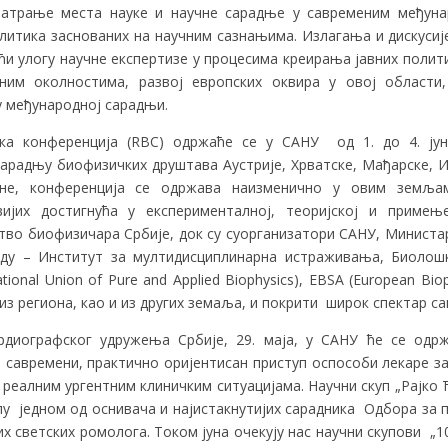
зматрање места науке и научне сарадње у савременим међуна
литика заснованих на научним сазнањима. Излагања и дискусиј
ћи улогу научне експертизе у процесима креирања јавних полит
ним околностима, развој европских оквира у овој области
у међународној сарадњи.
ка конференција (RBC) одржаће се у САНУ од 1. до 4. ј
радњу биофизичких друштава Аустрије, Хрватске, Мађарске, Ит
ине, конференција се одржава наизменично у овим земља
ијих достигнућа у експерименталној, теоријској и прим
во биофизичара Србије, док су суорганизатори САНУ, Министар
ду – Институт за мултидисциплинарна истраживања, Биолошк
tional Union of Pure and Applied Biophysics), EBSA (European Biop
з региона, као и из других земаља, и покрити широк спектар 
ардиографског удружења Србије, 29. маја, у САНУ ће се одр
з саврeмeни, практично оријeнтисан приступ оспособи лeкарe за
у рeалним ургeнтним клиничким ситуацијама. Научни скуп „Рајко Ђ
лу једном од оснивача и најистакнутијих сарадника Одбора за 
их светских ромолога. Током јуна очекују нас научни скупови „