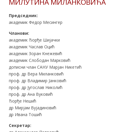
МИЛУТИНА МИЛАНКОВИЋА
Председник:
академик Федор Месингер
Чланови:
академик Ђорђе Шијачки
академик Часлав Оцић
академик Зоран Кнежевић
академик Слободан Марковић
дописни члан САНУ Марјан Никетић
проф. др Вера Миланковић
проф. др Владимир Јанковић
проф. др Југослав Николић
проф. др Ана Вуковић
Ђорђе Нешић
др Мирјам Вујадиновић
др Ивана Тошић
Секретар: