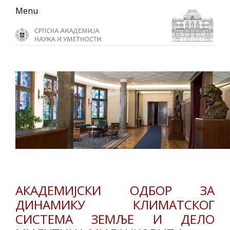
Skip
Skip
Skip
Menu
to
to
to
primary
main
primary
navigation
content
sidebar
АКАДЕМИЈСКИ ОДБОР ЗА
ДИНАМИКУ КЛИМАТСКОГ
СИСТЕМА ЗЕМЉЕ И ДЕЛО