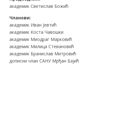
академик Светислав Божић
Чланови:
академик Иван Јевтић
академик Коста Чавошки
академик Миодраг Марковић
академик Милица Стевановић
академик Бранислав Митровић
дописни члан САНУ Мрђан Бајић