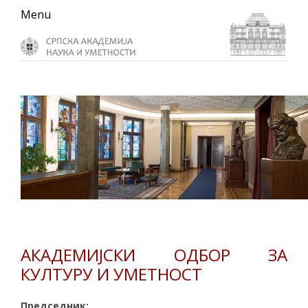
Skip
Skip
Skip
Menu
to
to
to
primary
main
primary
navigation
content
sidebar
АКАДЕМИЈСКИ ОДБОР ЗА
КУЛТУРУ И УМЕТНОСТ
Председник: