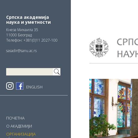
Skip
Skip
Skip
to
to
to
primary
main
primary
Српска академија
наука и уметности
navigation
content
sidebar
Кнезa Михаила 35
11000 Београд
Телефон: +381(0)11 2027-100
sasadir@sanu.ac.rs
ENGLISH
ПОЧЕТНА
О АКАДЕМИЈИ
ОРГАНИЗАЦИЈА