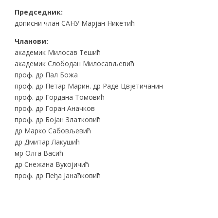
Председник:
дописни члан САНУ Марјан Никетић
Чланови:
академик Милосав Тешић
академик Слободан Милосављевић
проф. др Пал Божа
проф. др Петар Марин. др Раде Цвјетичанин
проф. др Гордана Томовић
проф. др Горан Аначков
проф. др Бојан Златковић
др Марко Сабовљевић
др Дмитар Лакушић
мр Олга Васић
др Снежана Вукојичић
проф. др Пеђа Јанаћковић