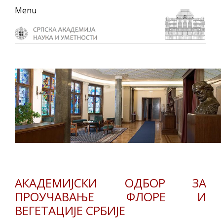
Skip
Skip
Skip
Menu
to
to
to
primary
main
primary
navigation
content
sidebar
АКАДЕМИЈСКИ ОДБОР ЗА
ПРОУЧАВАЊЕ ФЛОРЕ И
ВЕГЕТАЦИЈЕ СРБИЈЕ