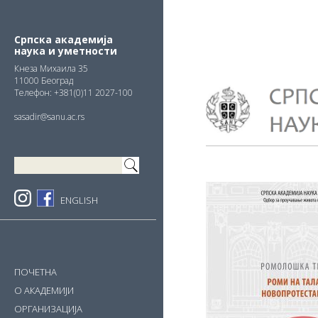
Skip
Skip
Skip
to
to
to
primary
main
primary
Српска академија
наука и уметности
navigation
content
sidebar
Кнезa Михаила 35
11000 Београд
Телефон: +381(0)11 2027-100
sasadir@sanu.ac.rs
ENGLISH
ПОЧЕТНА
О АКАДЕМИЈИ
ОРГАНИЗАЦИЈА